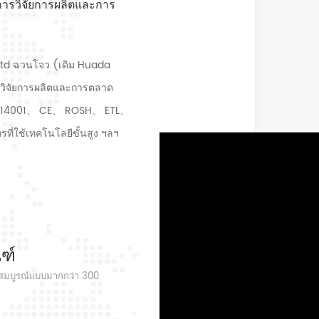
ารวิจัยการผลิตและการ
ัท Ltd ฉวนโจว (เดิม Huada
ารวิจัยการผลิตและการตลาด
01 / 14001、 CE、 ROSH、 ETL、
่ใช้เทคโนโลยีขั้นสูง ฯลฯ
ีน้ำมัน, ชนิดเลื่อน, ประเภท
อัดอากาศที่สมบูรณ์มากกว่า
 บริษัท ได้สะสมมากกว่า
ับแรงดันมอเตอร์ไฟฟ้าการ
 บริษัท ของเราได้พัฒนา
ฑ์
งเทคนิคที่เกี่ยวข้องเพื่อนำ
่สมบูรณ์แบบมากกว่า 300
อม เทคโนโลยี คาดหวังปั๊มลม
่ ยุคใหม่ของการประหยัด