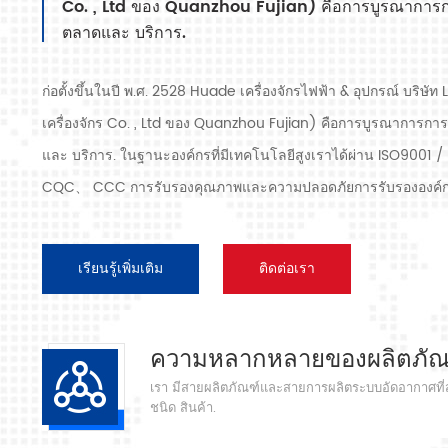
Co. , Ltd ของ Quanzhou Fujian) คือการบูรณาการก
ตลาดและ บริการ.
ก่อตั้งขึ้นในปี พ.ศ. 2528 Huade เครื่องจักรไฟฟ้า & อุปกรณ์ บริษ
เครื่องจักร Co. , Ltd ของ Quanzhou Fujian) คือการบูรณาการก
และ บริการ. ในฐานะองค์กรที่มีเทคโนโลยีสูงเราได้ผ่าน ISO90
CQC、 CCC การรับรองคุณภาพและความปลอดภัยการรับรององค์กรที
ระบบและอุปกรณ์อัดอากาศรวมถึงประเภทสกรู, ชนิดหอยโข่ง, แบบไม่ม
ลูกสูบ, เครื่องเป่า, ตัวกรอง, ท่อระบายน้ำ, พร้อมสายการผลิตเครื่อง
เรียนรู้เพิ่มเติม
ติดต่อเรา
เครื่องอัดอากาศ 300 ชนิดสำหรับอุตสาหกรรม ผู้เชี่ยวชาญ. ของเรา
ประสบการณ์ 30 ปี จาก การหล่อชิ้นส่วนที่สำคัญที่สุดไปยังภาชนะร
แปรรูปชิ้นส่วนและอุปกรณ์ที่มีความแม่นยำ การประกอบ. นอกจากนี้
ความหลากหลายของผลิตภัณ
กระบวนการหลักของเซอร์โวมอเตอร์แม่เหล็กถาวรและได้รับสิทธิบัตรทา
เรา มีสายผลิตภัณฑ์และสายการผลิตระบบอัดอากาศที
ชนิด สินค้า.
ไปสู่การพัฒนาการอนุรักษ์พลังงานแห่งชาติและการปกป้องสิ่งแวดล้
แบรนด์ของเราเอง ODM / OEM คือ ยอมรับ. ด้วย อุตสาหกรรมจีน สู