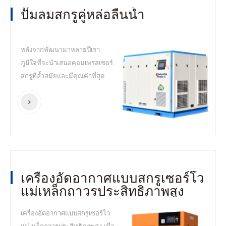
ปั๊มลมสกรูคู่หล่อลื่นน้ำ
หลังจากพัฒนามาหลายปีเรา
ภูมิใจที่จะนำเสนอคอมเพรสเซอร์
สกรูที่ล้ำสมัยและมีคุณค่าที่สุด
"GP Series" ด้วยน้ำเป็นน้ำมัน
หล่อลื่นโรเตอร์และนำข้อดี
มากมายของ ผลิตภัณฑ์ของเรา
เครื่องอัดอากาศแบบสกรูเซอร์โว
แม่เหล็กถาวรประสิทธิภาพสูง
เครื่องอัดอากาศแบบสกรูเซอร์โว