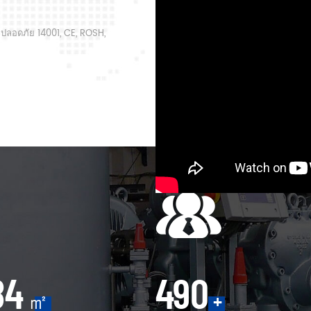
กใน R&D และอัพเกรดสาย
ปลอดภัย 14001, CE, ROSH,
ด้รับผลิตภัณฑ์ที่ประหยัด
อัจฉริยะและ ประหยัดพลังงาน
่นการวิจัยระบบอัดอากาศการ
ิศวกรรมการควบคุมระบบทาง
ามต้องการของลูกค้าปรับปรุง
ารดำเนินงานเพิ่มความสามารถ
00
500
㎡
+