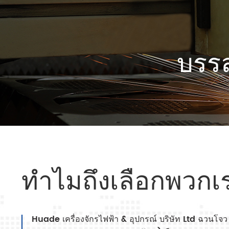
บรรล
ทำไมถึงเลือกพวกเ
Huade เครื่องจักรไฟฟ้า & อุปกรณ์ บริษัท Ltd ฉวนโจว 