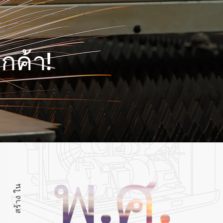
กค้า!
พ.ศ.
สร้าง ใน