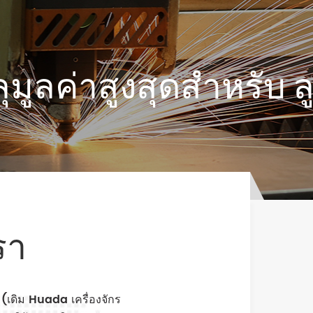
ระดับการป้องกัน IP23 การ
ป้องกัน ระดับ IP23 มอเตอร์แม่
เหล็กอุณหภูมิสูงสุดสำหรับการสูญ
เสียแม่เหล็กที่ 150 ℃แอร์
ุมูลค่าสูงสุดสำหรับ ลู
คอมเพรสเซอร์ในการใช้แม่เหล็ก
ที่แข็งแกร่งดูดซับฝุ่นได้ง่ายและ
เหล็กปลายทำให้ประสิทธิภาพต่ำ
ลงหากการดูดซับเส้นใยเคมีจะ
ทำให้เกิดไฟไหม้ Huade
IP54permanent มอเตอร์แม่
เหล็กปลอดภัยกว่ามีประสิทธิภาพ
ประหยัดพลังงานมากขึ้น 2. พิเศษ
รา
ไร้เซ็นเซอร์ วงเปิด อินเวอร์เตอร์
เทคโนโลยีการควบคุม ใช้
โดยตรง open-loop เฉพาะ
ความถี่ตัวแปร ควบคุมความเร็ว
(เดิม Huada เครื่องจักร
system.Via ค่อยๆเพิ่ม...