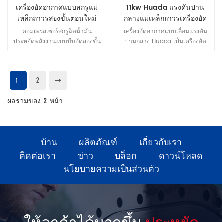
ประกันประสิทธิภาพการทำงาน
บริษัท ได้รับการรับรอง ISO9001:
เครื่องอัดอากาศแบบสกรูแม่
11kw Huada แรงดันปาน
ดั้งเดิม
2000 การรับรองเครื่องจักรสากล
เหล็กถาวรสองขั้นตอนใหม่
กลางแม่เหล็กถาวรเครื่องอัด
ของจีนและการทดสอบคุณภาพของ
ขนาด 250kw
อากาศ vortex ความถี่ตัวแปร
คอมเพรสเซอร์สกรูฉีดน้ำมัน
เครื่องอัดอากาศแบบเลื่อนแรงดัน
การรับรอง ccc การรับรอง CE การ
ประหยัดพลังงานแบบบีบอัดสองขั้น
ปานกลาง Huada เป็นเครื่องอัด
รับรอง CQC และ ETL การรับรอง
ตอนมีการออกแบบโฮสต์ที่เป็น
อากาศแบบแทนที่เชิงบวกรุ่นที่สาม
ใน ปี 2002 เราได้ร่วมมือกับผู้ผลิต
เอกลักษณ์ ไม่เพียงแต่มีข้อดีทั้งหมด
ที่มีประสิทธิภาพสูง เมื่อเปรียบเทียบ
แอร์เอนด์ในเยอรมนีนั่นคือ GHH-
ของเครื่องอัดอากาศแบบสกรูแบบ
กับคอมเพรสเซอร์แบบลูกสูบที่มี
RAND และ ROTORCOMP และ
2
ฉีดน้ำมันแบบขั้นตอนเดียวเท่านั้น
ความจุเท่ากัน คอมเพรสเซอร์มี
1
AERZEN และมาปรับปรุงการผลิต
แต่ยังมีการทำงานที่เชื่อถือได้และ
ขนาดเล็ก น้ำหนักเบา และ
เทคนิคและ การอัปเดตการผลิต
ผลรวมของ
ประหยัดพลังงานมากขึ้น เนื่องจาก
2
หน้า
ประสิทธิภาพสูง
คุณภาพและการขายทั่วโลกเป็น
อัตราส่วนการอัดที่ต่ำในแต่ละขั้น
กลยุทธ์ทางการตลาดของ บริษัท
ตอน มีแรงเพียงเล็กน้อยบนโรเตอร์
ของเราตลอดเวลา 2、 Workshop
และแบริ่ง โรเตอร์ขนาดใหญ่ เส้น
& อุปกรณ์ เรา มีอุปกรณ์การผลิต
ผ่านศูนย์กลางและความเร็วต่ำ
บ้าน
ผลิตภัณฑ์
เกี่ยวกับเรา
เครื่องอัดอากาศขั้นสูงและการผลิต
ที่สมบูรณ์แบบ สายเรา ปฏิบัติตาม
ติดต่อเรา
ข่าว
บล็อก
ดาวน์โหลด
ขั้นตอนการควบคุมคุณภาพอย่าง
นโยบายความเป็นส่วนตัว
เข้มงวดตลอดกระบวนการผลิต
ทั้งหมด จาก การจัดหาวัตถุดิบการ
แปรรูปส่วนประกอบการประกอบ
เครื่องจักรไปจนถึงการทดสอบ
เครื่องจักร ' ประสิทธิภาพ. 3、
ให้ลูกค้าได้มากขึ้น
ประหยัด