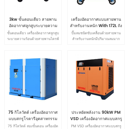
ความดันไอเสีย 0.2 ~ 0.5 Mpa ,
อัตราส่วนกำลังที่เหมาะสมที่สุด
(พลังงาน ประสิทธิภาพ) คือ ดูแล
3kw ขั้นตอนเดียว สายพาน
เครื่องอัดอากาศแบบสายพาน
รักษา. ถึง ตรวจสอบให้แน่ใจว่า
อัดอากาศลูกสูบระบายความ
สำหรับงานหนัก With 172L ถัง
ต้นทุนการดำเนินงานต่ำที่สุดเป็น
ร้อนด้วยอากาศ
เวลานานไม่มีข้อผิดพลาด การ
ขั้นตอนเดียว เครื่องอัดอากาศลูกสูบ
ปั๊มลมชนิดขับเคลื่อนด้วยสายพาน
ดำเนินการ 2. สูง มอเตอร์
ระบายความร้อนด้วยสายพานไดรฟ์
สำหรับงานหนักมีปริมาณลมมาก
ประสิทธิภาพการเพิ่มประสิทธิภาพ
ออกแบบมาสำหรับมืออาชีพและผู้ที่
และแรงดันสูงเหมาะสำหรับโรงงาน
ของการออกแบบเปลือกมอเตอร์การ
จริงจังกับงานทำด้วยตัวเอง
ระบบอัตโนมัติการบำรุงรักษา
ออกแบบทั้งหมดเป็นไปตาม
อเนกประสงค์สำหรับบ้านร้านค้า
รถยนต์การทาสีการตกแต่งและอื่น ๆ
มาตรฐานสากลการออกแบบโรเตอร์
หรือสถานที่ทำงานสามารถยิงปืน,
อุตสาหกรรม
ที่เป็นนวัตกรรมดังนั้นการสูญเสีย
วงล้อ, เครื่องเจียร, สว่าน, ตะปู,
กำลังของมอเตอร์จะลดลง 40%
เครื่องพ่นสี, เครื่องขัดและอื่น ๆ
และการปรับแรงดันไฟฟ้าที่หลาก
หลายทำให้คอมเพรสเซอร์ประหยัด
พลังงานมากขึ้นและความดัน
อากาศก็มากขึ้น คงที่. 3. น้ำมัน
กรองใช้ไส้กรองแบบหมุนสามารถ
กรองสิ่งสกปรกในน้ำมันหล่อลื่นออก
75 กิโลวัตต์ เครื่องอัดอากาศ
ประหยัดพลังงาน 90kW PM
ได้อย่างสมบูรณ์มีวาล์วควบคุม
แบบสกรูโรตารีอุตสาหกรรม
VSD เครื่องอัดอากาศแบบสกรู
อุณหภูมิภายในปรับให้เข้ากับ
ขนาดใหญ่สองขั้นตอน
อุณหภูมิภูมิภาคเพื่อให้มั่นใจใน
75 กิโลวัตต์ สองขั้นตอน เครื่องอัด
PM VSD เครื่องอัดอากาศแบบสกรู