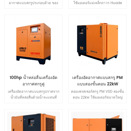
คุณภาพของน้ำมันหล่อลื่นและ
อากาศแบบสกรูประกอบด้วย ของ
ใช้มอเตอร์แม่เหล็กถาวร Huade
ความดันน้ำมันเปลี่ยนง่ายโดยไม่
Huada เกือบ 30 ปีของการวิจัย
IE4 IP54 ความปลอดภัยมากขึ้น มี
ต้องกังวลกับ น้ำมัน 4. อัจฉริยะ
และพัฒนาสกรูคอมเพรสเซอร์และ
ประสิทธิภาพมากขึ้น ประหยัด
ระบบปฏิบัติการหน้าจอสัมผัสโดยใช้
เทคโนโลยีการผลิตโดยเน้นที่ ของ
พลังงานมากขึ้น การกำหนดค่าการ
ตัวควบคุมแพลตฟอร์มคอมพิวเตอร์
โลก การกระจัดในระดับสูงสุดและ
ประหยัดพลังงานแบบใหม่ช่วย
เพื่อปรับและตรวจสอบพารามิเตอร์
เหนือกว่าตลาดโลก ความต้องการ
ประหยัดได้มากกว่าเครื่องอัด
การทำงานของคุณภาพงบสิบสอง
มัน คือประสิทธิภาพสูงสุดและ
อากาศแบบสกรูทั่วไปถึง 40%
ของเครื่องอัดอากาศเมื่อค่าที่ตั้ง
คุณภาพสูงสุดของอากาศ
ไว้ตัวควบคุมจะส่งคำเตือนหรือหยุด
คอมเพรสเซอร์.
โดยอัตโนมัติในขณะที่แสดงสาเหตุ
ของความล้มเหลวและเขียนบันทึก
ประวัติความผิดปกติ เพื่อให้การ
ควบคุมเครือข่ายระยะไกลกลายเป็น
100hp น้ำหล่อลื่นเครื่องอัด
เครื่องอัดอากาศแบบสกรู PM
ความจริง. 5. พลังงาน ไฮไลท์การ
บันทึกใช้ปลายอากาศสกรูที่มี
อากาศสกรูคู่
แบบสองขั้นตอน 22kW
ประสิทธิภาพเชิงปริมาตรสูงหลีก
เครื่องอัดอากาศแบบสกรูปราศจาก
คอมเพรสเซอร์สกรู PM VSD สองขั้น
เลี่ยงกระบวนการบีบอัดและการสูญ
น้ำมันที่หล่อลื่นด้วยน้ำจะแทนที่
ตอน 22kw ใช้มอเตอร์ขนาดใหญ่
เสียพลังงานขยายตัวคอมเพรสเซอร์
น้ำมันหล่อลื่นด้วยน้ำโดยตรง และ
เพื่อลดความเร็วของหน่วย
สกรูแรงดันต่ำจะช่วยประหยัด
ยังสามารถรับรู้ถึงสี่หน้าที่ของการ
ความเร็วในการโหลดเต็มใน 2000
พลังงานได้มากกว่า 30% ผลการ
หล่อลื่น การทำความเย็น การปิด
รอบต่อนาทีคือการรับประกันที่เงียบ
ประหยัดพลังงานเป็นเรื่องที่น่าทึ่ง
ผนึก และการลดเสียงรบกวน และ
กว่า การออกแบบโครงสร้างท่อ
คุณประหยัดพลังงานซึ่งจะช่วยให้
น้ำที่ปล่อยออกมานั้นปลอดมลภาวะ
อากาศใหม่เพื่อให้ความแตกต่าง
คุณกู้คืนการลงทุนได้ในเวลาน้อย