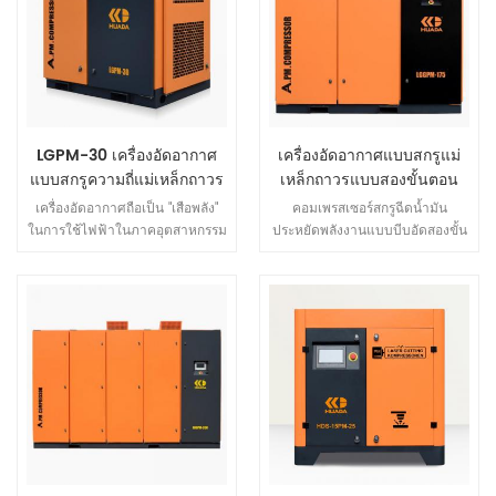
และเป็นมิตรกับสิ่งแวดล้อม
ของความดันอากาศทั้งมวล
กว่า ก ปี. แบบ LGL-175-3 ปล่อย
โครงสร้างสวยงามมากขึ้น
ความดัน (Mpa) 0.3 อากาศ การ
จัดส่ง (m³ / นาที) 45 กำลัง (กิโล
วัตต์) 132 อินเตอร์เฟซไอเสีย
DN160 เสียง ระดับ (dB (A)) 78
± 3 ขนาด (มม.) 4000 * 2150 *
2400 น้ำหนัก (กก.) 4200 1、
LGPM-30 เครื่องอัดอากาศ
เครื่องอัดอากาศแบบสกรูแม่
บริษัท ความได้เปรียบ ฉวนโจว
แบบสกรูความถี่แม่เหล็กถาวร
เหล็กถาวรแบบสองขั้นตอน
Huade เครื่องจักรไฟฟ้า &
ขนาด 132kw ใหม่
เครื่องอัดอากาศถือเป็น "เสือพลัง"
คอมเพรสเซอร์สกรูฉีดน้ำมัน
Equipment Co. , Ltd ฝูเจี้ยน prc
ในการใช้ไฟฟ้าในภาคอุตสาหกรรม
ประหยัดพลังงานแบบบีบอัดสองขั้น
(เดิม Quanzhou เมือง ฝูเจี้ยน
โดยมีอัตราการสิ้นเปลืองพลังงาน
ตอนมีการออกแบบโฮสต์ที่เป็น
จังหวัด Huada เครื่องจักร Co. ,
เฉลี่ย 20% จะใช้ไฟฟ้าเท่าเดิมเพื่อ
เอกลักษณ์ ไม่เพียงแต่มีข้อดีทั้งหมด
Ltd) ตั้งอยู่ในเมืองชายฝั่งตะวันตก
ผลิตอากาศได้มากขึ้นและช่วยให้ผู้
ของเครื่องอัดอากาศแบบสกรูแบบ
ของ Quanzhou ของเรา บริษัท
ใช้ประหยัดพลังงานได้อย่างไร? เรา
ฉีดน้ำมันแบบขั้นตอนเดียวเท่านั้น
เป็นหนึ่งในผู้ผลิตเครื่องอัดอากาศ
ได้ใช้ความพยายามและการวิจัย
แต่ยังมีการทำงานที่เชื่อถือได้และ
มืออาชีพที่มีรายใหญ่ที่สุดใน
อย่างต่อเนื่อง และได้สร้างความ
ประหยัดพลังงานมากขึ้น เนื่องจาก
ประเทศและอุปกรณ์ที่ทันสมัยที่สุด
ก้าวหน้าครั้งสำคัญ คอมเพรสเซอร์
อัตราส่วนการอัดที่ต่ำในแต่ละขั้น
ปัจจุบันและ บริษัท ของเราเป็น
สกรูความถี่ตัวแปรแม่เหล็กถาวรที่
ตอน มีแรงเพียงเล็กน้อยบนโรเตอร์
นวัตกรรมและ เทคโนโลยีขั้นสูง
พัฒนาโดยบริษัทช่วยประหยัด
และแบริ่ง โรเตอร์ขนาดใหญ่ เส้น
องค์กรเรา เชี่ยวชาญในการพัฒนา
พลังงานไฟฟ้าประมาณ 40%
ผ่านศูนย์กลางและความเร็วต่ำ
ออกแบบและผลิตชุดลูกสูบและสกรู
สำหรับผู้ใช้ ในขณะเดียวกันก็รับ
อากาศ คอมเพรสเซอร์ ของเรา