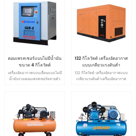
คอมเพรสเซอร์แบบไม่มีน้ำมัน
132 กิโลวัตต์ เครื่องอัดอากาศ
ขนาด 4 กิโลวัตต์
แบบเกลียวแรงดันต่ำ
เครื่องอัดอากาศแบบเลื่อนแบบไม่มี
132 กิโลวัตต์ เครื่องอัดอากาศแบบ
น้ำมันรวมคอมเพรสเซอร์หลายตัว
เกลียวแรงดันต่ำเครื่องอัดอากาศ
ใน 1 ชุด เคสตาม เพื่อการใช้
แบบเกลียวแรงดันต่ำทำงานด้วย
ปริมาณอากาศโดยการควบคุมฟรี
แรงดันต่ำชิ้นส่วนที่มีแรงน้อยและ
หลายระดับการควบคุมหน่วยที่ดี
ความร้อนต่ำ โหลด. คอมเพรสเซอร์
ที่สุดจึงหลีกเลี่ยงการทำงานที่ไม่
ทำงานได้เสถียรกว่าเชื่อถือได้อีกต่อ
จำเป็นเพื่อให้ได้พลังงาน การ
ไป ชีวิต. 1. สูง ปลายอากาศดั้งเดิม
ประหยัด
ที่เชื่อถือได้ สกรูโรเตอร์รุ่นใหม่ ยอด
เยี่ยม. ประสิทธิภาพการทำงานที่เชื่อ
ถือได้ปรับการบีบอัดภายใน
อัตราส่วนโดยอัตโนมัติ. ในช่วง