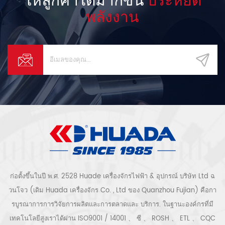
Qualification ใบรับรอง เรา ผ่าน
ไปแล้ว ISO 9001: 2015、 ISO
พลังงาน
14001: 2015、 IATF16949: 2016
การรับรองมากที่สุด ของผลิตภัณฑ์
ผ่าน CE、 RoHS、 TUV、 3C、
CNAS、 CQC ผ่านการรับรอง
สถาบัน. 4、 Global Parter ของ
เรา เครื่องอัดอากาศแผ่กระจายไป
ทั่วโลกส่งออกไปมากกว่า 100
ประเทศและภูมิภาคและรักษาความ
ร่วมมือที่มั่นคงในระยะยาว ความ
สัมพันธ์. รายปี การฝึกอบรม เสนอ
ให้กับตัวแทนทั่วโลกและ หลังการ
ขาย วิศวกรสำหรับการควบคุม
ผลิตภัณฑ์ใหม่เทคโนโลยีใหม่วัสดุ
ใหม่งานฝีมือใหม่เพื่อนำเสนอ
ผลิตภัณฑ์คุณภาพสูงที่ก้าวหน้าที่สุด
บริการ
ก่อตั้งขึ้นในปี พ.ศ. 2528 Huade เครื่องจักรไฟฟ้า & อุปกรณ์ บริษัท Ltd ฉ
วนโจว (เดิม Huada เครื่องจักร Co. , Ltd ของ Quanzhou Fujian) คือกา
รบูรณาการการวิจัยการผลิตและการตลาดและ บริการ. ในฐานะองค์กรที่มี
เทคโนโลยีสูงเราได้ผ่าน ISO9001 / 14001 、 ซี 、 ROSH 、 ETL 、 CQC