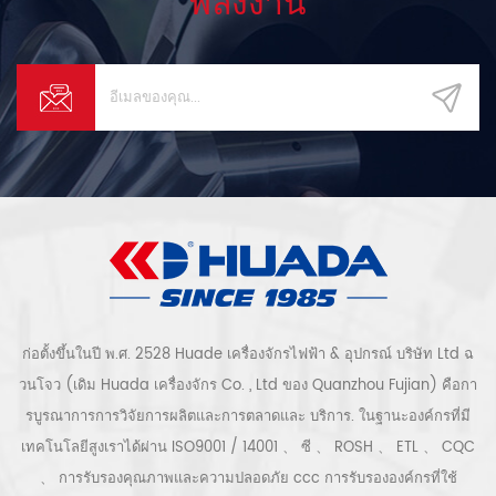
พลังงาน
ก่อตั้งขึ้นในปี พ.ศ. 2528 Huade เครื่องจักรไฟฟ้า & อุปกรณ์ บริษัท Ltd ฉ
วนโจว (เดิม Huada เครื่องจักร Co. , Ltd ของ Quanzhou Fujian) คือกา
รบูรณาการการวิจัยการผลิตและการตลาดและ บริการ. ในฐานะองค์กรที่มี
เทคโนโลยีสูงเราได้ผ่าน ISO9001 / 14001 、 ซี 、 ROSH 、 ETL 、 CQC
、 การรับรองคุณภาพและความปลอดภัย ccc การรับรององค์กรที่ใช้