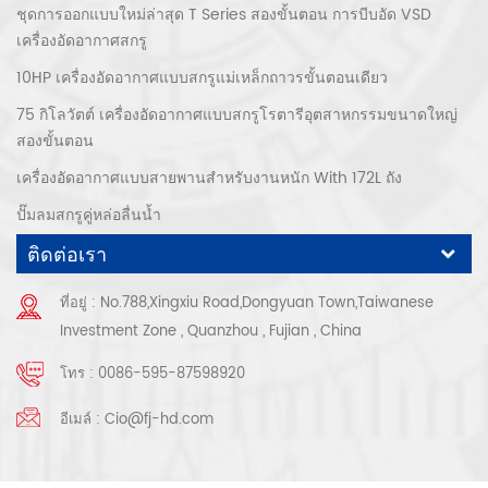
ชุดการออกแบบใหม่ล่าสุด T Series สองขั้นตอน การบีบอัด VSD
เครื่องอัดอากาศสกรู
10HP เครื่องอัดอากาศแบบสกรูแม่เหล็กถาวรขั้นตอนเดียว
75 กิโลวัตต์ เครื่องอัดอากาศแบบสกรูโรตารีอุตสาหกรรมขนาดใหญ่
สองขั้นตอน
เครื่องอัดอากาศแบบสายพานสำหรับงานหนัก With 172L ถัง
ปั๊มลมสกรูคู่หล่อลื่นน้ำ
ติดต่อเรา
ที่อยู่ : No.788,Xingxiu Road,Dongyuan Town,Taiwanese
Investment Zone , Quanzhou , Fujian , China
โทร :
0086-595-87598920
อีเมล์ :
Cio@fj-hd.com