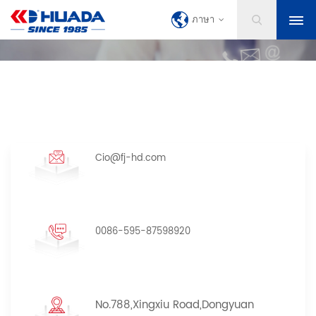
ภาษา
Cio@fj-hd.com
0086-595-87598920
No.788,Xingxiu Road,Dongyuan