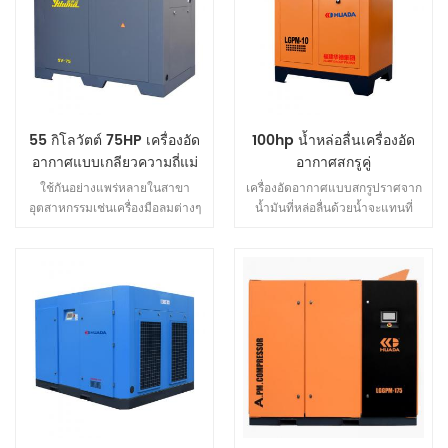
ใช้งานในระยะยาวโดยไม่มีข้อ
เครื่องอัดอากาศแบบสกรูแปลง
บกพร่องเสียงรบกวนต่ำและ
ความถี่แม่เหล็กถาวรประหยัด 35-
ยาวนาน อายุการใช้งาน
45% พลังงานมากกว่า กว่า ทั่วไป
(คงที่ ความถี่) แอร์
คอมเพรสเซอร์. 1. ตรง โครงสร้าง
แยกไดรฟ์ปิดล้อมทั้งหมด IE4
มอเตอร์แม่เหล็กถาวรใช้ระดับการ
55 กิโลวัตต์ 75HP เครื่องอัด
100hp น้ำหล่อลื่นเครื่องอัด
ป้องกัน IP54 มอเตอร์แม่เหล็กถาวร
อากาศแบบเกลียวความถี่แม่
อากาศสกรูคู่
ง่ายต่อการบำรุงรักษาสุดยอด
เหล็กถาวร
อุณหภูมิสำหรับการสูญเสียแม่เหล็ก
ใช้กันอย่างแพร่หลายในสาขา
เครื่องอัดอากาศแบบสกรูปราศจาก
สูงกว่า 180 ℃มีประสิทธิภาพสูงกว่า
อุตสาหกรรมเช่นเครื่องมือลมต่างๆ
น้ำมันที่หล่อลื่นด้วยน้ำจะแทนที่
แบบเปิด ระดับการป้องกัน IP23
การควบคุมเครื่องมือการพิมพ์
น้ำมันหล่อลื่นด้วยน้ำโดยตรง และ
การป้องกัน ระดับ IP23 มอเตอร์แม่
กระดาษปิโตรเคมีอิเล็กทรอนิกส์การ
ยังสามารถรับรู้ถึงสี่หน้าที่ของการ
เหล็กอุณหภูมิสูงสุดสำหรับการสูญ
ผลิตรถยนต์การผลิตยางล้อ
หล่อลื่น การทำความเย็น การปิด
เสียแม่เหล็กที่ 150 ℃แอร์
เครื่องจักรงานไม้การแปรรูปข้าว
ผนึก และการลดเสียงรบกวน และ
คอมเพรสเซอร์ในการใช้แม่เหล็กที่
การผลิตเฟอร์นิเจอร์การแปรรูป
น้ำที่ปล่อยออกมานั้นปลอดมลภาวะ
แข็งแกร่งดูดซับฝุ่นได้ง่ายและเหล็ก
เสื้อผ้าการผลิตไนโตรเจนและการ
และเป็นมิตรกับสิ่งแวดล้อม
ปลายทำให้ประสิทธิภาพต่ำลงหาก
แยกอากาศเป็นต้น
การดูดซับเส้นใยเคมีจะทำให้เกิดไฟ
ไหม้ Huade IP54permanent
มอเตอร์แม่เหล็กปลอดภัยกว่ามี
ประสิทธิภาพประหยัดพลังงานมาก
ขึ้น 2. พิเศษ ไร้เซ็นเซอร์ วงเปิด อิน