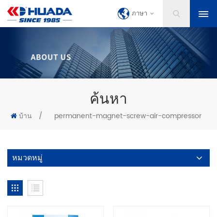
ภาษา
ค้นหา
บ้าน
/
permanent-magnet-screw-air-compressor
หมวดหมู่