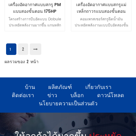
เครื่องอัดอากาศแบบสกรู PM
เครื่องอัดอากาศแบบสกรูแม่
เวอร์เตอร์เทคโนโลยีการควบคุม ใช้
แบบสองขั้นตอน 175HP
เหล็กถาวรแบบสองขั้นตอน
โดยตรง open-loop เฉพาะ
ความถี่ตัวแปร ควบคุมความเร็ว
ขนาด 132kw ใหม่
โครงสร้างการบีบอัดแบบ Dobule
คอมเพรสเซอร์สกรูฉีดน้ำมัน
system.Via ค่อยๆเพิ่มอินเวอร์เตอร์
ประหยัดพลังงานมากขึ้น แกนหลัก
ประหยัดพลังงานแบบบีบอัดสองขั้น
ความถี่เพื่อเริ่มต้นออกจากตัวเข้า
คือการบีบอัดแบบสองระดับของ
ตอนมีการออกแบบโฮสต์ที่เป็น
รหัสง่าย บำรุงรักษา 3. น้ำมัน กรอง
เครื่องอัดอากาศแบบสกรูหัวฉีดใน
เอกลักษณ์ ไม่เพียงแต่มีข้อดีทั้งหมด
ใช้ไส้กรองน้ำมันแบบหมุนกรองสิ่ง
กำลังเดียวกันกับการอัดแบบขั้นตอน
ของเครื่องอัดอากาศแบบสกรูแบบ
เจือปนภายในน้ำมันหล่อลื่นวาล์ว
2
เดียวของเครื่องอัดอากาศแบบสกรู
ฉีดน้ำมันแบบขั้นตอนเดียวเท่านั้น
1
ควบคุมอุณหภูมิที่ติดตั้งภายในปรับ
หัวฉีดและปริมาณอากาศที่มากกว่า
แต่ยังมีการทำงานที่เชื่อถือได้และ
อุณหภูมิในภูมิภาคต่างๆตรวจสอบ
ผลรวมของ
2
12%-23%
หน้า
ประหยัดพลังงานมากขึ้น เนื่องจาก
คุณภาพของน้ำมันหล่อลื่นและแรง
อัตราส่วนการอัดที่ต่ำในแต่ละขั้น
ดันน้ำมันเปลี่ยนได้ง่ายไม่ต้องกังวล
ตอน มีแรงเพียงเล็กน้อยบนโรเตอร์
เรื่องน้ำมัน การรั่วไหล 4. อัจฉริยะ
และแบริ่ง โรเตอร์ขนาดใหญ่ เส้น
การทำงานของหน้าจอสัมผัสใช้ตัว
ผ่านศูนย์กลางและความเร็วต่ำ
บ้าน
ผลิตภัณฑ์
เกี่ยวกับเรา
ควบคุมคอมพิวเตอร์อินเทอร์เฟ
ติดต่อเรา
ข่าว
บล็อก
ดาวน์โหลด
ซการทำงานแบบ Humanized ไม่
เพียง แต่ปรับและตรวจสอบ
นโยบายความเป็นส่วนตัว
คอมเพรสเซอร์อย่างครอบคลุม แต่
เครือข่ายไอทีระดับไฮเอนด์ทำให้
การควบคุมเครือข่ายระยะไกลกลาย
เป็นจริง แบบ LGPM-50 ปล่อย
ความดัน (Mpa) 0.6-1.0 อากาศ
ให้ลูกค้าได้มากขึ้น
ประหยัด