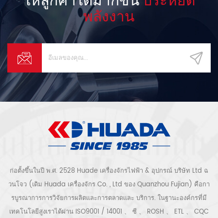
การจัดส่ง (m³ / นาที) 7.6-5.8
พลังงาน
กำลัง (กิโลวัตต์) 37 น้ำมันหล่อลื่น
(L) 22 ทางขับรถ ขับตรง ระบาย
ความร้อน อากาศเย็นปล่อย
อุณหภูมิ (℃) สภาพแวดล้อม
อุณหภูมิ± 15 ℃ เสียง ระดับ (dB
(A)) 68 ± 3 วิธีการขับรถ การ
แปลงความถี่เริ่มต้น ไฟฟ้า (V /
Hz) 380V / 50Hz ขนาด (มม.)
1400 * 1000 * 1580 น้ำหนัก
(กก.) 800 ท่อระบายอากาศ เส้น
ผ่านศูนย์กลาง (นิ้ว / มม.) G1-1 /
2 '' 1、 บริษัท ความได้เปรียบ ฉวน
โจว Huade เครื่องจักรไฟฟ้า &
Equipment Co. , Ltd ฝูเจี้ยน prc
(เดิม Quanzhou เมือง ฝูเจี้ยน
จังหวัด Huada เครื่องจักร Co. ,
Ltd) ตั้งอยู่ในเมืองชายฝั่งตะวันตก
ก่อตั้งขึ้นในปี พ.ศ. 2528 Huade เครื่องจักรไฟฟ้า & อุปกรณ์ บริษัท Ltd ฉ
ของ Quanzhou ของเรา บริษัท
วนโจว (เดิม Huada เครื่องจักร Co. , Ltd ของ Quanzhou Fujian) คือกา
เป็นหนึ่งในผู้ผลิตเครื่องอัดอากาศ
รบูรณาการการวิจัยการผลิตและการตลาดและ บริการ. ในฐานะองค์กรที่มี
มืออาชีพที่มีรายใหญ่ที่สุดใน
ประเทศและอุปกรณ์ที่ทันสมัยที่สุด
เทคโนโลยีสูงเราได้ผ่าน ISO9001 / 14001 、 ซี 、 ROSH 、 ETL 、 CQC