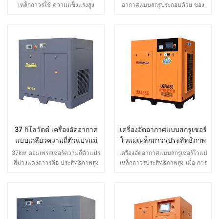
เหล็กถาวรใช้ ความแข็งแรงสูง
อากาศแบบสกรูประกอบด้วย ของ
NdFeB (นีโอดิเมียม เหล็ก โบรอน)
Huada เกือบ 30 ปีของการวิจัย
เหล็กแม่เหล็กผลิตภัณฑ์พลังงานแม่
และพัฒนาสกรูคอมเพรสเซอร์และ
เหล็กสูงและ การบีบบังคับ ของ
เทคโนโลยีการผลิตโดยเน้นที่ ของ
NdFeB เหล็กแม่เหล็กสร้าง หายาก
โลก การกระจัดในระดับสูงสุดและ
ของโลก มอเตอร์แม่เหล็กถาวรมี
เหนือกว่าตลาดโลก ความต้องการ
ขนาดเล็กน้ำหนักเบาประสิทธิภาพ
มัน คือประสิทธิภาพสูงสุดและ
สูงลักษณะดี ฯลฯ ชุดของ ข้อดี.
คุณภาพสูงสุดของอากาศ
คอมเพรสเซอร์.
37 กิโลวัตต์ เครื่องอัดอากาศ
เครื่องอัดอากาศแบบสกรูเซอร์
แบบเกลียวความถี่ตัวแปรแม่
โวแม่เหล็กถาวรประสิทธิภาพ
เหล็กถาวรประหยัดพลังงาน
สูง
37kw คอมเพรสเซอร์ความถี่ตัวแปร
เครื่องอัดอากาศแบบสกรูเซอร์โวแม่
สีม่วงแดงถาวรคือ ประสิทธิภาพสูง
เหล็กถาวรประสิทธิภาพสูง เมื่อ การ
ประหยัดพลังงาน เครื่องมัน ได้รับ
ซื้อคอมเพรสเซอร์ต้นทุนในความ
การออกแบบใน FEM การวิเคราะห์
หมายดั้งเดิม (การซื้อ ต้นทุน + ค่า
ความแข็งแรงเพื่อให้แน่ใจว่ามี
บำรุงรักษา) เท่านั้น 25% ของ
เสถียรภาพและ ความน่าเชื่อถือ
ต้นทุนทั้งหมดในขณะที่ต้นทุนการ
ของแต่ละส่วนและตระหนักถึงการ
ใช้พลังงานเท่ากับ 75%. HUADA