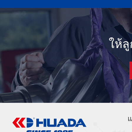
ให้ล
แ