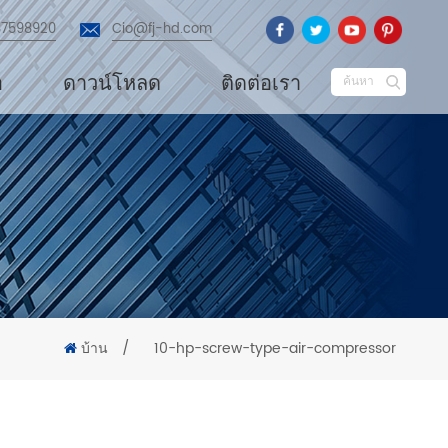
87598920
Cio@fj-hd.com
อ
ดาวน์โหลด
ติดต่อเรา
ค้นหา
บ้าน
/
10-hp-screw-type-air-compressor