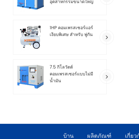
อุตสาหกรรมขนาดใหญ่
สองขั้นตอน
1HP คอมเพรสเซอร์แอร์
เงียบพิเศษ สำหรับ พู่กัน
7.5 กิโลวัตต์
คอมเพรสเซอร์แบบไม่มี
น้ำมัน
บ้าน
ผลิตภัณฑ์
เกี่ยว