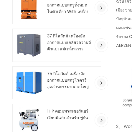
ฉวนโจว H
อากาศแบบสกรูทั้งหมด
เมืองชาย
ในตัวเดียว With เครื่อง
เป่าลม
ปัจจุบั
คอมเพรส
37 กิโลวัตต์ เครื่องอัด
รับรอง 
อากาศแบบเกลียวความถี่
AERZEN 
ตัวแปรแม่เหล็กถาวร
ประหยัดพลังงาน
75 กิโลวัตต์ เครื่องอัด
อากาศแบบสกรูโรตารี
อุตสาหกรรมขนาดใหญ่
สองขั้นตอน
1HP คอมเพรสเซอร์แอร์
เงียบพิเศษ สำหรับ พู่กัน
2、 Work