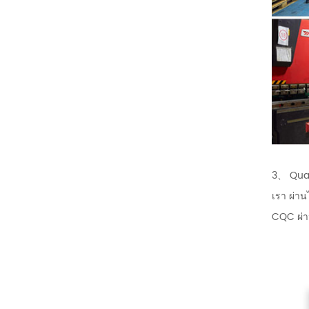
3、 Qual
เรา ผ่า
CQC ผ่า