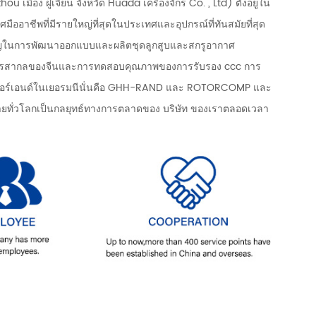
เมือง ฝูเจี้ยน จังหวัด Huada เครื่องจักร Co. , Ltd) ตั้งอยู่ใน
มืออาชีพที่มีรายใหญ่ที่สุดในประเทศและอุปกรณ์ที่ทันสมัยที่สุด
ยวชาญในการพัฒนาออกแบบและผลิตชุดลูกสูบและสกรูอากาศ
องจักรสากลของจีนและการทดสอบคุณภาพของการรับรอง ccc การ
ผลิตแอร์เอนด์ในเยอรมนีนั่นคือ GHH-RAND และ ROTORCOMP และ
ทั่วโลกเป็นกลยุทธ์ทางการตลาดของ บริษัท ของเราตลอดเวลา