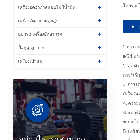
โดยรวมไซ
เครื่องอัดอากาศแบบไม่มีน้ำมัน
เครื่องอัดอากาศลูกสูบ
อุปกรณ์เครื่องอัดอากาศ
1. ถาวร 
ปั๊มสูญญากาศ
IP54 มอเ
เครื่องเป่าลม
2. สูง ต
การริเริ
3. การจัด
ถังใช้วั
4. ความ
ฟิลเตอร
ขนาดไมคร
5. แช่เย็
อย่างไร เราสามารถ