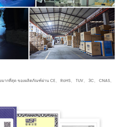
ับรองมากที่สุด ของผลิตภัณฑ์ผ่าน CE、 RoHS、 TUV、 3C、 CNAS、