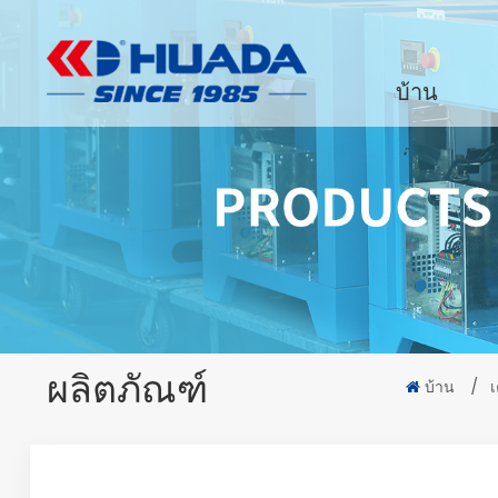
บ้าน
ผลิตภัณฑ์
บ้าน
/
เ