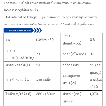
7.การออกแบบสไตล์อุตสาหกรรมที่แปลกใหม่และทันสมัย: ตัวเรือนกันสนิม
โครงสร้างวัสดุที่เป็นของแข็ง
8.IoT Internet of Things: โมดูล Internet of Things ช่วยให้ผู้ใช้ตรวจสอบ
สถานะการทำงานของเครื่องอัดอากาศผ่านเทอร์มินัลเคลื่อนที่ได้ทุกที่ทุกเวลา
แรงดัน
รุ่น
LGGPM-50
0.8
ปล่อย(Mpa)
การส่ง
7.1
กำลัง(กิโลวัตต์)
37
อากาศ(mÂ³/min)
น้ำมันหล่อลื่น(L)
23
วิธีการขับขี่
ขับตรง
อุณหภูมิ
อุณหภูมิคาย
การทำความเย็น
อากาศเย็น
แวดล้อม
ประจุ(â)
±15â
ไฟฟ้า(V/เฮิร์ตซ์)
380V/50Hz
น้ำหนัก(กก.)
1,070
เส้นผ่าน