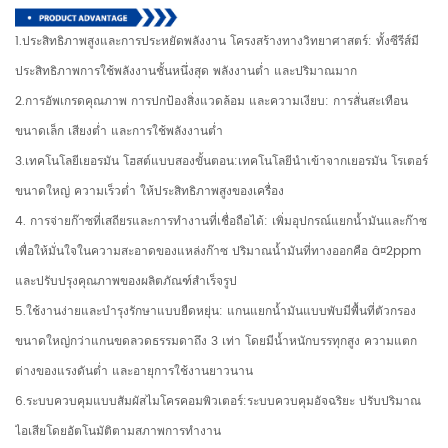
1.ประสิทธิภาพสูงและการประหยัดพลังงาน โครงสร้างทางวิทยาศาสตร์: ทั้งซีรีส์มี
ประสิทธิภาพการใช้พลังงานชั้นหนึ่งสุด พลังงานต่ำ และปริมาณมาก
2.การอัพเกรดคุณภาพ การปกป้องสิ่งแวดล้อม และความเงียบ: การสั่นสะเทือน
ขนาดเล็ก เสียงต่ำ และการใช้พลังงานต่ำ
3.เทคโนโลยีเยอรมัน โฮสต์แบบสองขั้นตอน:เทคโนโลยีนำเข้าจากเยอรมัน โรเตอร์
ขนาดใหญ่ ความเร็วต่ำ ให้ประสิทธิภาพสูงของเครื่อง
4. การจ่ายก๊าซที่เสถียรและการทำงานที่เชื่อถือได้: เพิ่มอุปกรณ์แยกน้ำมันและก๊าซ
เพื่อให้มั่นใจในความสะอาดของแหล่งก๊าซ ปริมาณน้ำมันที่ทางออกคือ â¤2ppm
และปรับปรุงคุณภาพของผลิตภัณฑ์สำเร็จรูป
5.ใช้งานง่ายและบำรุงรักษาแบบยืดหยุ่น: แกนแยกน้ำมันแบบพับมีพื้นที่ตัวกรอง
ขนาดใหญ่กว่าแกนขดลวดธรรมดาถึง 3 เท่า โดยมีน้ำหนักบรรทุกสูง ความแตก
ต่างของแรงดันต่ำ และอายุการใช้งานยาวนาน
6.ระบบควบคุมแบบสัมผัสไมโครคอมพิวเตอร์:ระบบควบคุมอัจฉริยะ ปรับปริมาณ
ไอเสียโดยอัตโนมัติตามสภาพการทำงาน