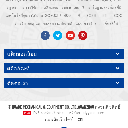
รบูรณาการการวิจัยการผลิตและการตลาดและ บริการ. ในฐานะองค์กรที่มี
เทคโนโลยีสูงเราได้ผ่าน ISO9001 / 14001 、 ซี 、 ROSH 、 ETL 、 CQC
、 การรับรองคุณภาพและความปลอดภัย ccc การรับรององค์กรที่ใช้
เทคโนโลยีขั้นสูง ฯลฯ ระบบและอุปกรณ์อัดอากาศ ได้แก่ แบบสกรู, ชนิดหอย
โข่ง, แบบไม่มีน้ำมัน, แบบเลื่อน, แบบลูกสูบ, เครื่องเป่า, ตัวกรอง, ท่อระบาย
น้ำ, พร้อมสายการผลิตเครื่องอัดอากาศที่สมบูรณ์ กว่า เครื่องอัดอากาศ 300
แท็กยอดนิยม
ชนิดสำหรับอุตสาหกรรม ผู้เชี่ยวชาญ. ของเรา บริษัท ได้สะสมมากกว่า
ประสบการณ์ 30 ปี จาก การหล่อชิ้นส่วนที่สำคัญที่สุดไปยังภาชนะรับแรงดัน
ผลิตภัณฑ์
มอเตอร์ไฟฟ้าการแปรรูปชิ้นส่วนและอุปกรณ์ที่มีความแม่นยำ การประกอบ.
นอกจากนี้ บริษัท ของเราได้พัฒนากระบวนการหลักของเซอร์โวมอเตอร์แม่
ติดต่อเรา
เหล็กถาวรและได้รับสิทธิบัตรทางเทคนิคที่เกี่ยวข้องเพื่อนำไปสู่การ
พัฒนาการอนุรักษ์พลังงานแห่งชาติและการปกป้องสิ่งแวดล้อม เทคโนโลยี
คาดหวังปั๊มลมแบรนด์ของเราเอง ODM / OEM คือ ยอมรับ.
© HUADE MECHANICAL & EQUIPMENT CO.,LTD..QUANZHOU สงวนลิขสิทธิ์
IPv6 รองรับเครือข่าย
พลังโดย:
dyyseo.com
แผนผังเว็บไซต์
XML