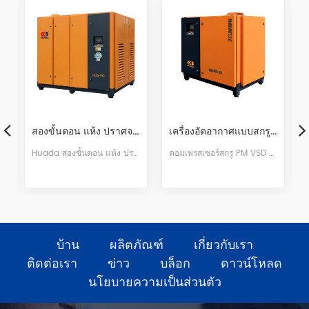
รรมขนาดใหญ่สองขั้นตอน
สองขั้นตอน แห้ง ปราศจากน้ำมัน เครื่องอัดอากาศแบบสกรู
เครื่องอัดอากาศแบบสกรู PM แบบสองขั้นตอน 22kW
ดและคุณภาพสูงสุดของอากาศ คอมเพรสเซอร์.
Huada สองขั้นตอน แห้ง ปราศจากน้ำมัน เครื่องอัดอากาศแบบสกรูใช้แบบแห้ง ไม่มีน้ำมัน การบีบอัดเพื่อให้บรรลุ 100% ปราศจากน้ำมัน อากาศ. โรเตอร์ทำจาก คุณภาพสูง วัสดุสแตนเลสทนการกัดกร่อนทนต่ออุณหภูมิสูงทนต่อการกัดกร่อนทนต่อการเกิดออกซิเดชั่นและอายุการใช้งานยาวนาน
คอมเพรสเซอร์สกรู PM VSD สองขั้นตอน 22kw ใช้มอเตอร์ขนาดใหญ่เพื่อลดความเร็วของหน่วย ความเร็วในการโหลดเต็มใน 2000 รอบต่อนาทีคือการรับประกันที่เงียบกว่า การออกแบบโครงสร้างท่ออากาศใหม่เพื่อให้ความแตกต่างของความดันอากาศทั้งมวลโครงสร้างสวยงามมากขึ้น
บ้าน
ผลิตภัณฑ์
เกี่ยวกับเรา
ติดต่อเรา
ข่าว
บล็อก
ดาวน์โหลด
นโยบายความเป็นส่วนตัว