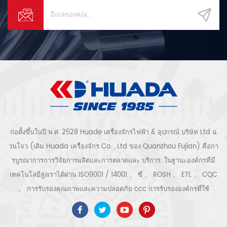
ก่อตั้งขึ้นในปี พ.ศ. 2528 Huade เครื่องจักรไฟฟ้า & อุปกรณ์ บริษัท Ltd ฉ
วนโจว (เดิม Huada เครื่องจักร Co. , Ltd ของ Quanzhou Fujian) คือกา
รบูรณาการการวิจัยการผลิตและการตลาดและ บริการ. ในฐานะองค์กรที่มี
เทคโนโลยีสูงเราได้ผ่าน ISO9001 / 14001 、 ซี 、 ROSH 、 ETL 、 CQC
、 การรับรองคุณภาพและความปลอดภัย ccc การรับรององค์กรที่ใช้
เทคโนโลยีขั้นสูง ฯลฯ ระบบและอุปกรณ์อัดอากาศ ได้แก่ แบบสกรู, ชนิดหอย
โข่ง, แบบไม่มีน้ำมัน, แบบเลื่อน, แบบลูกสูบ, เครื่องเป่า, ตัวกรอง, ท่อระบาย