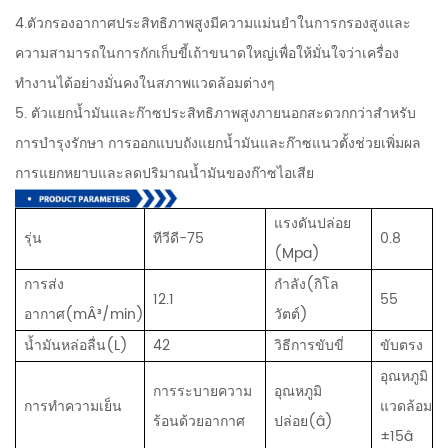
4.ตัวกรองอากาศประสิทธิภาพสูงมีความแม่นยำในการกรองสูงและ
ความสามารถในการกักเก็บขี้เถ้าขนาดใหญ่เพื่อให้มั่นใจว่าเครื่อง
ทำงานได้อย่างมั่นคงในสภาพแวดล้อมต่างๆ
5. ตัวแยกน้ำมันและก๊าซประสิทธิภาพสูงภายนอกสะดวกกว่าสำหรับ
การบำรุงรักษา การออกแบบถังแยกน้ำมันและก๊าซแนวตั้งช่วยเพิ่มผล
การแยกหยาบและลดปริมาณน้ำมันของก๊าซไอเสีย
แรงดันปล่อย
รุ่น
ทีวีดี-75
0.8
(Mpa)
การส่ง
กำลัง(กิโล
12.1
55
อากาศ(mÂ³/min)
วัตต์)
น้ำมันหล่อลื่น(L)
42
วิธีการขับขี่
ขับตรง
อุณหภูมิ
การระบายความ
อุณหภูมิ
การทำความเย็น
แวดล้อม
ร้อนด้วยอากาศ
ปล่อย(â)
±15â