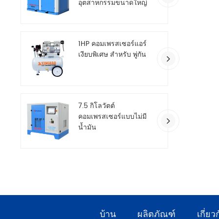
อุตสาหกรรมขนาดใหญ่
สองขั้นตอน
1HP คอมเพรสเซอร์แอร์
เงียบพิเศษ สำหรับ พู่กัน
7.5 กิโลวัตต์
คอมเพรสเซอร์แบบไม่มี
น้ำมัน
บ้าน
ผลิตภัณฑ์
เกี่ยว