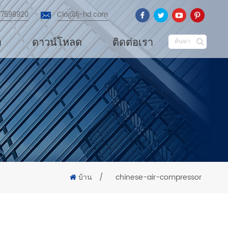
87598920
Cio@fj-hd.com
อ
ดาวน์โหลด
ติดต่อเรา
ค้นหา
บ้าน
/
chinese-air-compressor