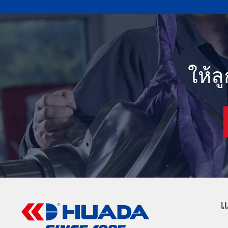
ให้ล
แ