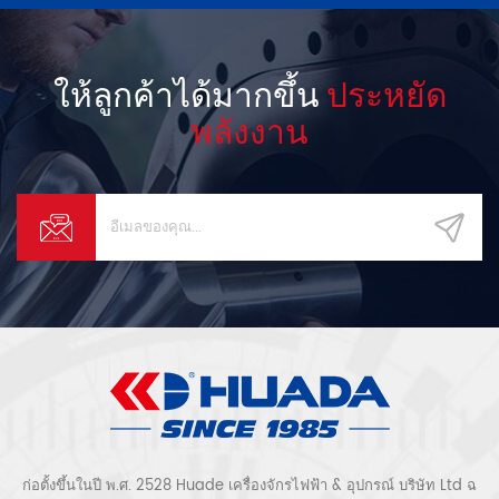
ให้ลูกค้าได้มากขึ้น
ประหยัด
พลังงาน
ก่อตั้งขึ้นในปี พ.ศ. 2528 Huade เครื่องจักรไฟฟ้า & อุปกรณ์ บริษัท Ltd ฉ