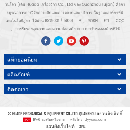
วนโจว (เดิม Huada เครื่องจักร Co. , Ltd ของ Quanzhou Fujian) คือกา
รบูรณาการการวิจัยการผลิตและการตลาดและ บริการ. ในฐานะองค์กรที่มี
เทคโนโลยีสูงเราได้ผ่าน ISO9001 / 14001 、 ซี 、 ROSH 、 ETL 、 CQC
、 การรับรองคุณภาพและความปลอดภัย ccc การรับรององค์กรที่ใช้
เทคโนโลยีขั้นสูง ฯลฯ ระบบและอุปกรณ์อัดอากาศ ได้แก่ แบบสกรู, ชนิดหอย
โข่ง, แบบไม่มีน้ำมัน, แบบเลื่อน, แบบลูกสูบ, เครื่องเป่า, ตัวกรอง, ท่อระบาย
น้ำ, พร้อมสายการผลิตเครื่องอัดอากาศที่สมบูรณ์ กว่า เครื่องอัดอากาศ 300
แท็กยอดนิยม
ชนิดสำหรับอุตสาหกรรม ผู้เชี่ยวชาญ. ของเรา บริษัท ได้สะสมมากกว่า
ประสบการณ์ 30 ปี จาก การหล่อชิ้นส่วนที่สำคัญที่สุดไปยังภาชนะรับแรงดัน
ผลิตภัณฑ์
มอเตอร์ไฟฟ้าการแปรรูปชิ้นส่วนและอุปกรณ์ที่มีความแม่นยำ การประกอบ.
นอกจากนี้ บริษัท ของเราได้พัฒนากระบวนการหลักของเซอร์โวมอเตอร์แม่
ติดต่อเรา
เหล็กถาวรและได้รับสิทธิบัตรทางเทคนิคที่เกี่ยวข้องเพื่อนำไปสู่การ
พัฒนาการอนุรักษ์พลังงานแห่งชาติและการปกป้องสิ่งแวดล้อม เทคโนโลยี
คาดหวังปั๊มลมแบรนด์ของเราเอง ODM / OEM คือ ยอมรับ.
© HUADE MECHANICAL & EQUIPMENT CO.,LTD..QUANZHOU สงวนลิขสิทธิ์
IPv6 รองรับเครือข่าย
พลังโดย:
dyyseo.com
แผนผังเว็บไซต์
XML