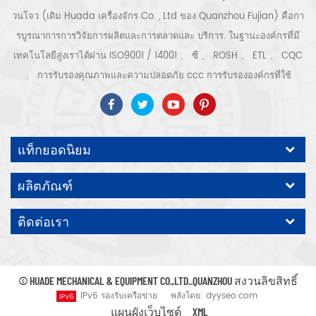
วนโจว (เดิม Huada เครื่องจักร Co. , Ltd ของ Quanzhou Fujian) คือกา
รบูรณาการการวิจัยการผลิตและการตลาดและ บริการ. ในฐานะองค์กรที่มี
เทคโนโลยีสูงเราได้ผ่าน ISO9001 / 14001 、 ซี 、 ROSH 、 ETL 、 CQC
、 การรับรองคุณภาพและความปลอดภัย ccc การรับรององค์กรที่ใช้
เทคโนโลยีขั้นสูง ฯลฯ ระบบและอุปกรณ์อัดอากาศ ได้แก่ แบบสกรู, ชนิดหอย
โข่ง, แบบไม่มีน้ำมัน, แบบเลื่อน, แบบลูกสูบ, เครื่องเป่า, ตัวกรอง, ท่อระบาย
น้ำ, พร้อมสายการผลิตเครื่องอัดอากาศที่สมบูรณ์ กว่า เครื่องอัดอากาศ 300
แท็กยอดนิยม
ชนิดสำหรับอุตสาหกรรม ผู้เชี่ยวชาญ. ของเรา บริษัท ได้สะสมมากกว่า
ประสบการณ์ 30 ปี จาก การหล่อชิ้นส่วนที่สำคัญที่สุดไปยังภาชนะรับแรงดัน
ผลิตภัณฑ์
มอเตอร์ไฟฟ้าการแปรรูปชิ้นส่วนและอุปกรณ์ที่มีความแม่นยำ การประกอบ.
นอกจากนี้ บริษัท ของเราได้พัฒนากระบวนการหลักของเซอร์โวมอเตอร์แม่
ติดต่อเรา
เหล็กถาวรและได้รับสิทธิบัตรทางเทคนิคที่เกี่ยวข้องเพื่อนำไปสู่การ
พัฒนาการอนุรักษ์พลังงานแห่งชาติและการปกป้องสิ่งแวดล้อม เทคโนโลยี
คาดหวังปั๊มลมแบรนด์ของเราเอง ODM / OEM คือ ยอมรับ.
© HUADE MECHANICAL & EQUIPMENT CO.,LTD..QUANZHOU สงวนลิขสิทธิ์
IPv6 รองรับเครือข่าย
พลังโดย:
dyyseo.com
แผนผังเว็บไซต์
XML