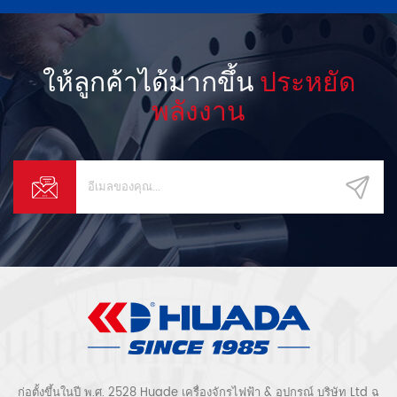
แอลกอฮอล์ ฯลฯ โดยเด็ด
ช่องอากาศ...
ขาด...
ให้ลูกค้าได้มากขึ้น
ประหยัด
พลังงาน
ก่อตั้งขึ้นในปี พ.ศ. 2528 Huade เครื่องจักรไฟฟ้า & อุปกรณ์ บริษัท Ltd ฉ