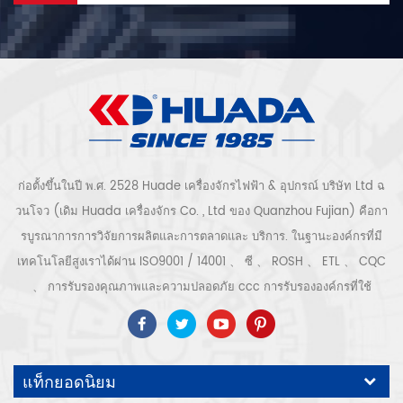
ก่อตั้งขึ้นในปี พ.ศ. 2528 Huade เครื่องจักรไฟฟ้า & อุปกรณ์ บริษัท Ltd ฉ
วนโจว (เดิม Huada เครื่องจักร Co. , Ltd ของ Quanzhou Fujian) คือกา
รบูรณาการการวิจัยการผลิตและการตลาดและ บริการ. ในฐานะองค์กรที่มี
เทคโนโลยีสูงเราได้ผ่าน ISO9001 / 14001 、 ซี 、 ROSH 、 ETL 、 CQC
、 การรับรองคุณภาพและความปลอดภัย ccc การรับรององค์กรที่ใช้
เทคโนโลยีขั้นสูง ฯลฯ ระบบและอุปกรณ์อัดอากาศ ได้แก่ แบบสกรู, ชนิดหอย
โข่ง, แบบไม่มีน้ำมัน, แบบเลื่อน, แบบลูกสูบ, เครื่องเป่า, ตัวกรอง, ท่อระบาย
น้ำ, พร้อมสายการผลิตเครื่องอัดอากาศที่สมบูรณ์ กว่า เครื่องอัดอากาศ 300
แท็กยอดนิยม
ชนิดสำหรับอุตสาหกรรม ผู้เชี่ยวชาญ. ของเรา บริษัท ได้สะสมมากกว่า