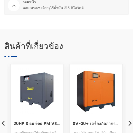
ก่อนหน้า
คอมเพรสเซอร์สกรูไร้น้ำมัน 315 กิโลวัตต์
สินค้าที่เกี่ยวข้อง
ดอากาศแบบสกรู
SV-30+ เครื่องอัดอากาศแบบสกรูแม่เหล็กถาวรความถี่แปรผัน 22 kW
132kw Huada AD ซีรีส์แม่เหล็กถาวรความถี่ตัวแปรคอมเพรสเซอร์สกรูสองขั้นตอน