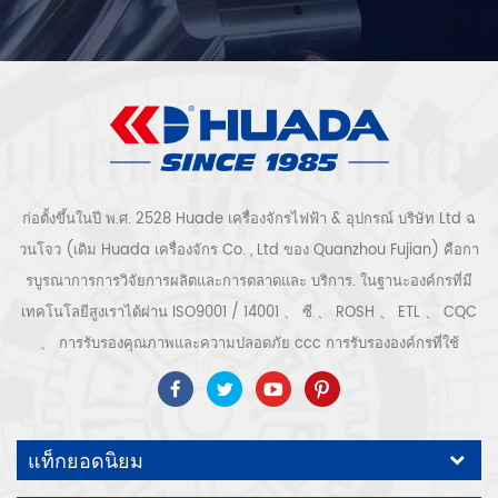
ก่อตั้งขึ้นในปี พ.ศ. 2528 Huade เครื่องจักรไฟฟ้า & อุปกรณ์ บริษัท Ltd ฉ
วนโจว (เดิม Huada เครื่องจักร Co. , Ltd ของ Quanzhou Fujian) คือกา
รบูรณาการการวิจัยการผลิตและการตลาดและ บริการ. ในฐานะองค์กรที่มี
เทคโนโลยีสูงเราได้ผ่าน ISO9001 / 14001 、 ซี 、 ROSH 、 ETL 、 CQC
、 การรับรองคุณภาพและความปลอดภัย ccc การรับรององค์กรที่ใช้
เทคโนโลยีขั้นสูง ฯลฯ ระบบและอุปกรณ์อัดอากาศ ได้แก่ แบบสกรู, ชนิดหอย
โข่ง, แบบไม่มีน้ำมัน, แบบเลื่อน, แบบลูกสูบ, เครื่องเป่า, ตัวกรอง, ท่อระบาย
น้ำ, พร้อมสายการผลิตเครื่องอัดอากาศที่สมบูรณ์ กว่า เครื่องอัดอากาศ 300
แท็กยอดนิยม
ชนิดสำหรับอุตสาหกรรม ผู้เชี่ยวชาญ. ของเรา บริษัท ได้สะสมมากกว่า