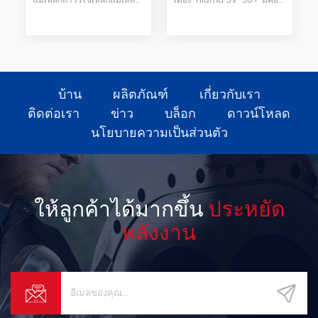
เดอะ Yiluma SV-30+ มีคอมเพรสเซอร์แบบแม่เหล็กถาวรความถี่แปรผันขนาด 22 kW พร้อมความสามารถในการจ่ายสูงสุด 3.45 m³/min (0.7 MPa) ด้วยการผสานเทคโนโลยีการแปลงความถี่อัจฉริยะและตัวควบคุมเฉพาะทางอย่างไร้รอยต่อ จึงมอบลมอัดที่เสถียร สะอาด และจัดการได้ง่ายสำหรับโรงงานขนาดกลาง
คอมเพรสเซอร์สกรูสองขั้นตอนความถี่แม่เหล็กถาวรซีรีส์ Huada AD ใช้การออกแบบมอเตอร์ประสิทธิภาพสูงพิเศษ ซึ่งมีลักษณะของความเฉื่อยในการหมุนของมอเตอร์ขนาดเล็ก ความถี่การทำงานที่กว้าง ประสิทธิภาพสูง และอายุการใช้งานยาวนาน
บ้าน
ผลิตภัณฑ์
เกี่ยวกับเรา
ติดต่อเรา
ข่าว
บล็อก
ดาวน์โหลด
นโยบายความเป็นส่วนตัว
ให้ลูกค้าได้มากขึ้น
ประหยัด
พลังงาน