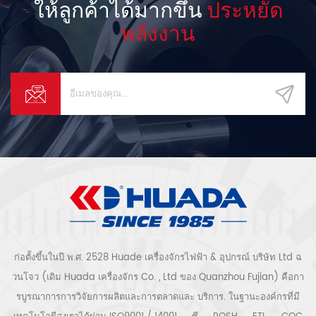
ให้ลูกค้าได้มากขึ้น
ประหยัด
พลังงาน
ก่อตั้งขึ้นในปี พ.ศ. 2528 Huade เครื่องจักรไฟฟ้า & อุปกรณ์ บริษัท Ltd ฉ
วนโจว (เดิม Huada เครื่องจักร Co. , Ltd ของ Quanzhou Fujian) คือกา
รบูรณาการการวิจัยการผลิตและการตลาดและ บริการ. ในฐานะองค์กรที่มี