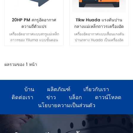
20HP PM สกรูอัดอากาศ
11kw Huada แรงดันปาน
ความถี่ตัวแปร
กลางแม่เหล็กถาวรเครื่องอัด
อากาศ vortex ความถี่ตัวแปร
เครื่องอัดอากาศแบบสกรูแม่เหล็ก
เครื่องอัดอากาศแบบเลื่อนแรงดัน
ถาวรของ Yiluma แบบขั้นตอน
ปานกลาง Huada เป็นเครื่องอัด
เดียวมีความปลอดภัย เชื่อถือได้
อากาศแบบแทนที่เชิงบวกรุ่นที่สาม
และคุ้มค่า ข้อได้เปรียบของ
ที่มีประสิทธิภาพสูง เมื่อเปรียบเทียบ
เทคโนโลยีมอเตอร์ที่ไม่เหมือนใคร
กับคอมเพรสเซอร์แบบลูกสูบที่มี
สามารถประหยัดพลังงานได้ 40%
ความจุเท่ากัน คอมเพรสเซอร์มี
ผลรวมของ
1
หน้า
มันถูกออกแบบและผลิตสำหรับ
ขนาดเล็ก น้ำหนักเบา และ
หน่วยงานขนาดเล็กและขนาดกลาง
ประสิทธิภาพสูง
บ้าน
ผลิตภัณฑ์
เกี่ยวกับเรา
ติดต่อเรา
ข่าว
บล็อก
ดาวน์โหลด
นโยบายความเป็นส่วนตัว