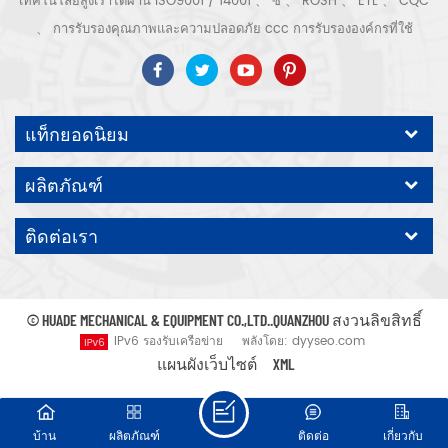
เทคโนโลยีสูงเราได้ผ่าน ISO9001 / 14001 、 ซี 、 ROSH 、 ETL 、 CQC
、 การรับรองคุณภาพและความปลอดภัย ccc การรับรององค์กรที่ใช้
เทคโนโลยีขั้นสูง ฯลฯ ระบบและอุปกรณ์อัดอากาศ ได้แก่ แบบสกรู, ชนิดหอย
โข่ง, แบบไม่มีน้ำมัน, แบบเลื่อน, แบบลูกสูบ, เครื่องเป่า, ตัวกรอง, ท่อระบาย
น้ำ, พร้อมสายการผลิตเครื่องอัดอากาศที่สมบูรณ์ กว่า เครื่องอัดอากาศ 300
แท็กยอดนิยม
ชนิดสำหรับอุตสาหกรรม ผู้เชี่ยวชาญ. ของเรา บริษัท ได้สะสมมากกว่า
ประสบการณ์ 30 ปี จาก การหล่อชิ้นส่วนที่สำคัญที่สุดไปยังภาชนะรับแรงดัน
ผลิตภัณฑ์
มอเตอร์ไฟฟ้าการแปรรูปชิ้นส่วนและอุปกรณ์ที่มีความแม่นยำ การประกอบ.
นอกจากนี้ บริษัท ของเราได้พัฒนากระบวนการหลักของเซอร์โวมอเตอร์แม่
ติดต่อเรา
เหล็กถาวรและได้รับสิทธิบัตรทางเทคนิคที่เกี่ยวข้องเพื่อนำไปสู่การ
พัฒนาการอนุรักษ์พลังงานแห่งชาติและการปกป้องสิ่งแวดล้อม เทคโนโลยี
คาดหวังปั๊มลมแบรนด์ของเราเอง ODM / OEM คือ ยอมรับ.
© HUADE MECHANICAL & EQUIPMENT CO.,LTD..QUANZHOU สงวนลิขสิทธิ์
IPv6 รองรับเครือข่าย
พลังโดย:
dyyseo.com
แผนผังเว็บไซต์
XML
บ้าน
ผลิตภัณฑ์
ติดต่อ
เกี่ยวกับ