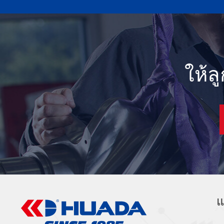
ให้ล
แ