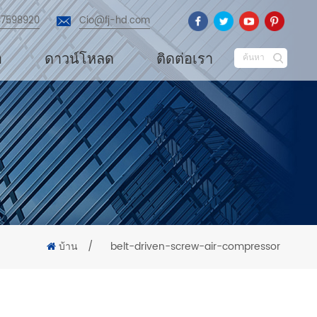
87598920
Cio@fj-hd.com
อ
ดาวน์โหลด
ติดต่อเรา
ค้นหา
บ้าน
/
belt-driven-screw-air-compressor