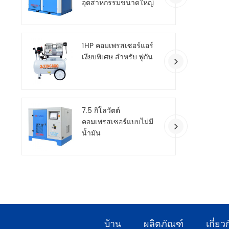
อุตสาหกรรมขนาดใหญ่
สองขั้นตอน
1HP คอมเพรสเซอร์แอร์
เงียบพิเศษ สำหรับ พู่กัน
7.5 กิโลวัตต์
คอมเพรสเซอร์แบบไม่มี
น้ำมัน
บ้าน
ผลิตภัณฑ์
เกี่ยว