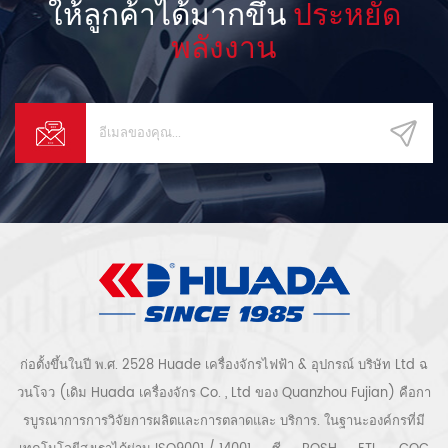
ให้ลูกค้าได้มากขึ้น
ประหยัด
พลังงาน
ก่อตั้งขึ้นในปี พ.ศ. 2528 Huade เครื่องจักรไฟฟ้า & อุปกรณ์ บริษัท Ltd ฉ
วนโจว (เดิม Huada เครื่องจักร Co. , Ltd ของ Quanzhou Fujian) คือกา
รบูรณาการการวิจัยการผลิตและการตลาดและ บริการ. ในฐานะองค์กรที่มี