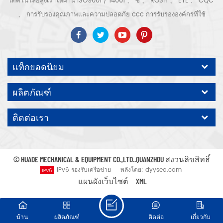
เทคโนโลยีสูงเราได้ผ่าน ISO9001 / 14001 、 ซี 、 ROSH 、 ETL 、 CQC
、 การรับรองคุณภาพและความปลอดภัย ccc การรับรององค์กรที่ใช้
เทคโนโลยีขั้นสูง ฯลฯ ระบบและอุปกรณ์อัดอากาศ ได้แก่ แบบสกรู, ชนิดหอย
โข่ง, แบบไม่มีน้ำมัน, แบบเลื่อน, แบบลูกสูบ, เครื่องเป่า, ตัวกรอง, ท่อระบาย
น้ำ, พร้อมสายการผลิตเครื่องอัดอากาศที่สมบูรณ์ กว่า เครื่องอัดอากาศ 300
แท็กยอดนิยม
ชนิดสำหรับอุตสาหกรรม ผู้เชี่ยวชาญ. ของเรา บริษัท ได้สะสมมากกว่า
ประสบการณ์ 30 ปี จาก การหล่อชิ้นส่วนที่สำคัญที่สุดไปยังภาชนะรับแรงดัน
ผลิตภัณฑ์
มอเตอร์ไฟฟ้าการแปรรูปชิ้นส่วนและอุปกรณ์ที่มีความแม่นยำ การประกอบ.
นอกจากนี้ บริษัท ของเราได้พัฒนากระบวนการหลักของเซอร์โวมอเตอร์แม่
ติดต่อเรา
เหล็กถาวรและได้รับสิทธิบัตรทางเทคนิคที่เกี่ยวข้องเพื่อนำไปสู่การ
พัฒนาการอนุรักษ์พลังงานแห่งชาติและการปกป้องสิ่งแวดล้อม เทคโนโลยี
คาดหวังปั๊มลมแบรนด์ของเราเอง ODM / OEM คือ ยอมรับ.
© HUADE MECHANICAL & EQUIPMENT CO.,LTD..QUANZHOU สงวนลิขสิทธิ์
IPv6 รองรับเครือข่าย
พลังโดย:
dyyseo.com
แผนผังเว็บไซต์
XML
บ้าน
ผลิตภัณฑ์
ติดต่อ
เกี่ยวกับ