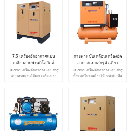
7.5 เครื่องอัดอากาศแบบ
สายพานขับเคลื่อนเครื่องอัด
เกลียวสายพานกิโลวัตต์
อากาศแบบสกรูตัวเดียว
Huada เครื่องอัดอากาศแบบสกรู
Huada เครื่องอัดอากาศแบบสกรู
แบบสายพานใช้มอเตอร์ระบาย
ทั้งหมดในชุดเดียวให้ soluti เพื่อ
ความร้อนด้วยอากาศที่ปิดสนิท
ผลิตอากาศอัดที่สะอาดและแห้ง
ประสิทธิภาพสูงแข็งแรงมาก กำลัง
อากาศเรียบง่าย เพียงแค่เชื่อมต่อ
ไฟ IP54 มอเตอร์ระดับการป้องกัน
ท่อทางออกท่อระบายน้ำและสาย
ป้องกันฝุ่นภายในชั้นฉนวน f เกรด
ไฟฟ้าเข้ากับระบบ ประหยัดค่าใช้
บรรลุ ต่อเนื่องในระยะยาวโดยไม่
จ่าย และ ช่องว่าง.
เกิดความล้มเหลวภายใต้อุณหภูมิสูง
เงื่อนไข.