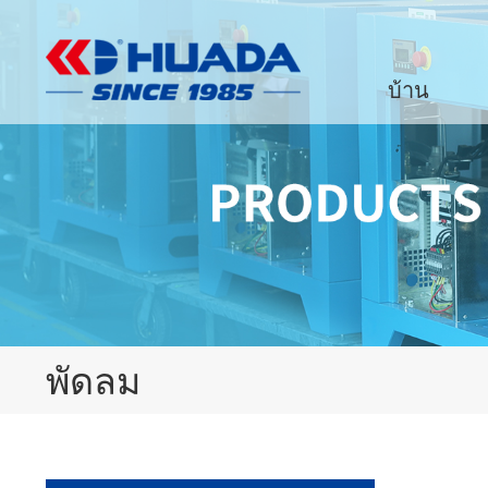
บ้าน
พัดลม