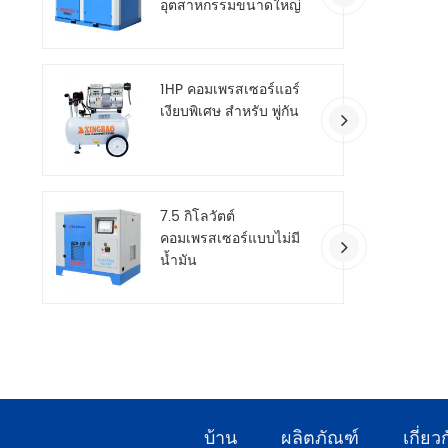
อุตสาหกรรมขนาดใหญ่
สองขั้นตอน
1HP คอมเพรสเซอร์แอร์
เงียบพิเศษ สำหรับ พู่กัน
7.5 กิโลวัตต์
คอมเพรสเซอร์แบบไม่มี
น้ำมัน
บ้าน
ผลิตภัณฑ์
เกี่ยว