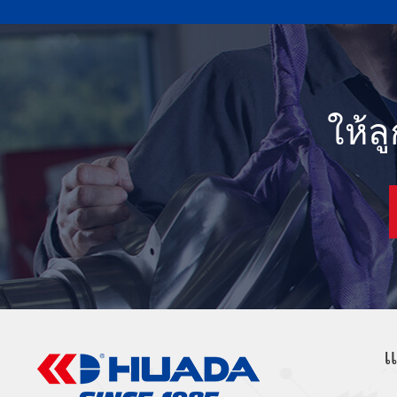
ให้ล
แ