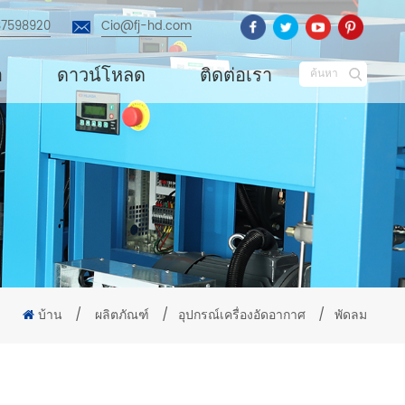
87598920
Cio@fj-hd.com
อ
ดาวน์โหลด
ติดต่อเรา
ค้นหา
บ้าน
/
ผลิตภัณฑ์
/
อุปกรณ์เครื่องอัดอากาศ
/
พัดลม