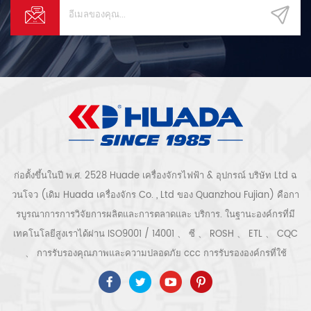
ก่อตั้งขึ้นในปี พ.ศ. 2528 Huade เครื่องจักรไฟฟ้า & อุปกรณ์ บริษัท Ltd ฉ
วนโจว (เดิม Huada เครื่องจักร Co. , Ltd ของ Quanzhou Fujian) คือกา
รบูรณาการการวิจัยการผลิตและการตลาดและ บริการ. ในฐานะองค์กรที่มี
เทคโนโลยีสูงเราได้ผ่าน ISO9001 / 14001 、 ซี 、 ROSH 、 ETL 、 CQC
、 การรับรองคุณภาพและความปลอดภัย ccc การรับรององค์กรที่ใช้
เทคโนโลยีขั้นสูง ฯลฯ ระบบและอุปกรณ์อัดอากาศ ได้แก่ แบบสกรู, ชนิดหอย
โข่ง, แบบไม่มีน้ำมัน, แบบเลื่อน, แบบลูกสูบ, เครื่องเป่า, ตัวกรอง, ท่อระบาย