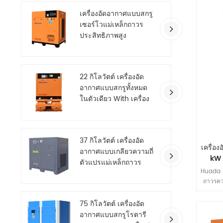
พิเศษข
เครื่องอัดอากาศแบบสกรู
มอเตอ
เซอร์โวแม่เหล็กถาวร
ต้องกา
ประสิทธิภาพสูง
ที่ทำงา
เช่น ก
22 กิโลวัตต์ เครื่องอัด
อากาศแบบสกรูทั้งหมด
ในตัวเดียว With เครื่อง
เป่าลม
37 กิโลวัตต์ เครื่องอัด
เครื่
อากาศแบบเกลียวความถี่
kW แ
ตัวแปรแม่เหล็กถาวร
Huada S
ประหยัดพลังงาน
ถาวรคว
โดยมีค
(0.7
75 กิโลวัตต์ เครื่องอัด
ประสิท
อากาศแบบสกรูโรตารี
ขนา