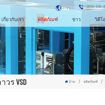
0086-595-
ภาษา
เกี่ยวกับเรา
ผลิตภัณฑ์
ข่าว
วิดีโ
าวร VSD
บ้าน
/
ผลิตภัณฑ์
/