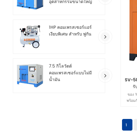
อุตสาหกรรมขนาดใหญ่
สองขั้นตอน
1HP คอมเพรสเซอร์แอร์
เงียบพิเศษ สำหรับ พู่กัน
7.5 กิโลวัตต์
คอมเพรสเซอร์แบบไม่มี
น้ำมัน
SV-50
รั
ของ Y
พร้อมก
ถาวรขน
m³/น
พลังงาน
ชีวิตอย
1
สำหรั