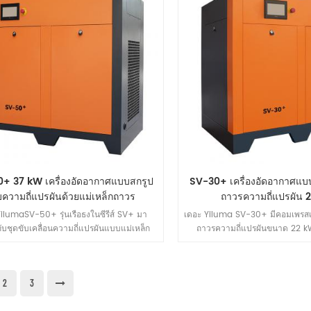
อัตโนมัติทางการเกษตร
งานตกแต่งสถาปัตยกรรม และงาน
และงานตัวถัง
+ 37 kW เครื่องอัดอากาศแบบสกรูป
SV-30+ เครื่องอัดอากาศแบบ
บความถี่แปรผันด้วยแม่เหล็กถาวร
ถาวรความถี่แปรผัน 
ilumaSV-50+ รุ่นเรือธงในซีรีส์ SV+ มา
เดอะ Yiluma SV-30+ มีคอมเพรสเ
ับชุดขับเคลื่อนความถี่แปรผันแบบแม่เหล็ก
ถาวรความถี่แปรผันขนาด 22 k
าด 37 kW พร้อมปริมาตรไอเสียสูงสุด 6.60
สามารถในการจ่ายสูงสุด 3.45 m³
าที (0.7 MPa) มอบประสิทธิภาพการใช้
ด้วยการผสานเทคโนโลยีการแปลงค
ที่ยอดเยี่ยมและการจัดการอัจฉริยะตลอดวงจร
และตัวควบคุมเฉพาะทางอย่างไร้ร
2
3
่างครบวงจร เพื่อตอบสนองความต้องการก๊าซ
อัดที่เสถียร สะอาด และจัดการได้ง
บงานหนักในอุตสาหกรรมการผลิตขนาดใหญ่
ขนาดกลาง