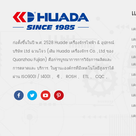
แ
เค
เค
ก่อตั้งขึ้นในปี พ.ศ. 2528 Huade เครื่องจักรไฟฟ้า & อุปกรณ์
ถ
บริษัท Ltd ฉวนโจว (เดิม Huada เครื่องจักร Co. , Ltd ของ
เค
Quanzhou Fujian) คือการบูรณาการการวิจัยการผลิตและ
เค
การตลาดและ บริการ. ในฐานะองค์กรที่มีเทคโนโลยีสูงเราได้
เค
ผ่าน ISO9001 / 14001 、 ซี 、 ROSH 、 ETL 、 CQC 、
เค
การรับรองคุณภาพและความปลอดภัย ccc การรับรององค์กร
ที่ใช้เทคโนโลยีขั้นสูง ฯลฯ ระบบและอุปกรณ์อัดอากาศ ได้แก่
เค
แบบสกรู, ชนิดหอยโข่ง, แบบไม่มีน้ำมัน, แบบเลื่อน, แบบลูกสูบ,
เค
เครื่องเป่า, ตัวกรอง, ท่อระบายน้ำ, พร้อมสายการผลิตเครื่องอัด
เค
อากาศที่สมบูรณ์ กว่า เครื่องอัดอากาศ 300 ชนิดสำหรับ
อุตสาหกรรม ผู้เชี่ยวชาญ. ของเรา บริษัท ได้สะสมมากกว่า