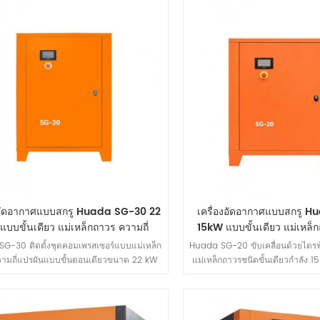
นาด 20.0 m³³/min และ 0.8 MPa เข้ากับ
จ่ายลมที่เสถียรขนาด 12.7 m³/min 
ร์สำหรับงานหนัก เครื่องนี้ตอบสนองความ
กับการควบคุมความถี่แปรผันที่ยืดหยุ
รด้านการจ่ายอากาศที่เสถียรของสายการผลิต
มอบระบบจ่ายลมประสิทธิภาพพลัง
นต่อเนื่องภายใต้โหลดสูงในอุตสาหกรรมต่าง ๆ
สำหรับการใช้งานต่อเนื่อง เช่น กา
ารทำเหมืองแร่ โลหะวิทยา การผลิตยานยนต์
ยนต์ การประกอบชิ้นส่วนอิเล็กทรอน
ขนาดใหญ่ และการผลิตเส้นใยเคมี
การพิมพ์
องอัดอากาศแบบสกรู Huada SG-30 22
เครื่องอัดอากาศแบบสกรู 
บบขั้นเดียว แม่เหล็กถาวร ความถี่
15kW แบบขั้นเดียว แม่เหล็ก
แปรผัน
แปรผัน
G-30 ติดตั้งชุดคอมเพรสเซอร์แบบแม่เหล็ก
Huada SG-20 ขับเคลื่อนด้วยไดรฟ
ามถี่แปรผันแบบขั้นตอนเดียวขนาด 22 kW
แม่เหล็กถาวรชนิดขั้นเดียวกำลัง 
วามสามารถในการจ่ายลมสูงสุด 3.3 m³/min
สามารถในการจ่ายสูงสุด 2.4 m³
 MPa) ให้การสนับสนุนระบบอากาศอัดที่มี
MPa) มอบทั้งกำลังส่งออกที่เสถี
ธิภาพ เชื่อถือได้ และคุ้มค่าสำหรับโรงงาน
กะทัดรัด เหมาะสำหรับสถานการณ
ดกลาง สายการผลิต และการใช้งานระบบ
อย่างต่อเนื่องในภาคการผลิตขนาด