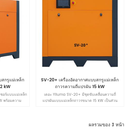
ซ่อมแซมยานยนต์
เยี่ยมสำหรับการใช้งาน เช่น ชิ้นส่วนยานยนต์และร้าน
ซ่อม การตัดเฉือนขนาดเล็ก และการชลประทาน
ทางการเกษตร
สกรูแม่เหล็ก
SV-20+ เครื่องอัดอากาศแบบสกรูแม่เหล็ก
22 kW
ถาวรความถี่แปรผัน 15 kW
ซอร์แบบแม่เหล็ก
เดอะ Yiluma SV-20+ มีชุดขับเคลื่อนความถี่
W พร้อมความ
แปรผันแบบแม่เหล็กถาวรขนาด 15 kW เป็นส่วน
/min (0.7 MPa)
ประกอบหลัก พร้อมปริมาณลมระบายไอเสียสูงสุดถึง
วามถี่อัจฉริยะ
2.40 m³/นาที (0.7 MPa) สร้างสมดุลระหว่าง
อยต่อ จึงมอบลม
ประสิทธิภาพการใช้พลังงานและความเสถียร เหมาะ
ผลรวมของ
3
หน้า
่ายสำหรับโรงงาน
อย่างยิ่งสำหรับสถานการณ์การใช้งานก๊าซอย่างต่อ
เนื่องในอุตสาหกรรมการผลิตขนาดเล็กถึงขนาดกลาง