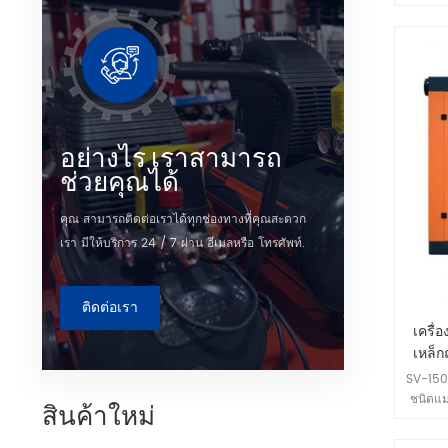
แม่เหล็
ขั้นตอ
สำหรั
ขนาด
อย่างไร เราสามารถ
ช่วยคุณได้
คุณ สามารถติดต่อเราได้ทุกช่องทางที่คุณสะดวก
เรา มีให้บริการ 24 / 7 ผ่าน อีเมลหรือ โทรศัพท์.
ติดต่อเรา
เครื่
เหล็
kW: ร
SV-150 
ชนิดแม
สินค้าใหม่
ออกแบ
โดยผส