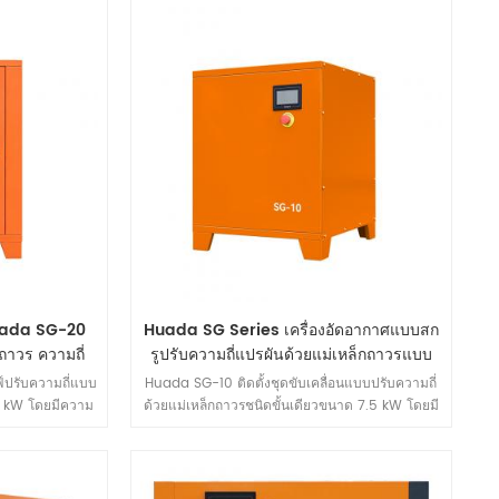
ที่ 0.8 MPa เข้า
มอบอัตราการไหลของอากาศสูง ประสิทธิภาพการใช้
่น เครื่องนี้จึง
พลังงานที่ยอดเยี่ยม และสมรรถนะที่แข็งแกร่ง เพื่อ
งานระดับชั้นนำ
ตอบสนองความต้องการที่เข้มงวดของการใช้งานหนัก
รผลิตชิ้นส่วนยาน
เช่น การผลิตขนาดใหญ่และอุตสาหกรรมพลังงานและ
ิกส์ สิ่งทอ และ
เคมีภัณฑ์
Huada SG-20
Huada SG Series เครื่องอัดอากาศแบบสก
ถาวร ความถี่
รูปรับความถี่แปรผันด้วยแม่เหล็กถาวรแบบ
ขั้นตอนเดียว
์ปรับความถี่แบบ
Huada SG-10 ติดตั้งชุดขับเคลื่อนแบบปรับความถี่
15 kW โดยมีความ
ด้วยแม่เหล็กถาวรชนิดขั้นเดียวขนาด 7.5 kW โดยมี
/min (ที่ 0.7
ความสามารถในการระบายไอเสียสูงสุด 1.2 m³/min
ยรและการออกแบบ
(ที่ 0.7 MPa) มีขนาดกะทัดรัด (630 × 630 ×
์การใช้งานก๊าซ
800 mm) และมีน้ำหนักเบาเพียง 90 kg; เป็นตัว
เล็กถึงขนาดกลาง
เลือกที่มีความคุ้มค่าด้านต้นทุนและประสิทธิภาพยอด