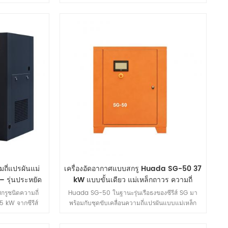
; มีความสมดุล
เมื่อเทียบกับรุ่นที่มีระดับกำลังเท่ากัน ทำให้เป็นโซลูชัน
กับความน่าเชื่อ
การจ่ายอากาศที่คุ้มค่าสำหรับเวิร์กช็อปขนาดเล็กถึง
์การใช้งานก๊าซ
ขนาดกลาง สถานบำรุงรักษายานยนต์ และสายการ
งจักร การแปรรูป
ผลิตอิเล็กทรอนิกส์
อาหาร
ถี่แปรผันแม่
เครื่องอัดอากาศแบบสกรู Huada SG-50 37
 รุ่นประหยัด
kW แบบขั้นเดียว แม่เหล็กถาวร ความถี่
ขนาด 75 kW
แปรผัน
กรูชนิดความถี่
Huada SG-50 ในฐานะรุ่นเรือธงของซีรีส์ SG มา
5 kW จากซีรีส์
พร้อมกับชุดขับเคลื่อนความถี่แปรผันแบบแม่เหล็ก
ะสำหรับสายการ
ถาวรเฟสเดียวขนาด 37 kW ซึ่งมีความสามารถใน
ลาง โดยผสานการ
การระบายไอเสียสูงสุด 6.1 m³/min (0.7 MPa)