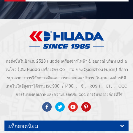
ก่อตั้งขึ้นในปี พ.ศ. 2528 Huade เครื่องจักรไฟฟ้า & อุปกรณ์ บริษัท Ltd ฉ
วนโจว (เดิม Huada เครื่องจักร Co. , Ltd ของ Quanzhou Fujian) คือกา
รบูรณาการการวิจัยการผลิตและการตลาดและ บริการ. ในฐานะองค์กรที่มี
เทคโนโลยีสูงเราได้ผ่าน ISO9001 / 14001 、 ซี 、 ROSH 、 ETL 、 CQC
、 การรับรองคุณภาพและความปลอดภัย ccc การรับรององค์กรที่ใช้
เทคโนโลยีขั้นสูง ฯลฯ ระบบและอุปกรณ์อัดอากาศ ได้แก่ แบบสกรู, ชนิดหอย
โข่ง, แบบไม่มีน้ำมัน, แบบเลื่อน, แบบลูกสูบ, เครื่องเป่า, ตัวกรอง, ท่อระบาย
น้ำ, พร้อมสายการผลิตเครื่องอัดอากาศที่สมบูรณ์ กว่า เครื่องอัดอากาศ 300
แท็กยอดนิยม
ชนิดสำหรับอุตสาหกรรม ผู้เชี่ยวชาญ. ของเรา บริษัท ได้สะสมมากกว่า