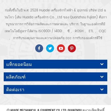
ก่อตั้งขึ้นในปี พ.ศ. 2528 Huade เครื่องจักรไฟฟ้า & อุปกรณ์ บริษัท Ltd ฉ
วนโจว (เดิม Huada เครื่องจักร Co. , Ltd ของ Quanzhou Fujian) คือกา
รบูรณาการการวิจัยการผลิตและการตลาดและ บริการ. ในฐานะองค์กรที่มี
เทคโนโลยีสูงเราได้ผ่าน ISO9001 / 14001 、 ซี 、 ROSH 、 ETL 、 CQC
、 การรับรองคุณภาพและความปลอดภัย ccc การรับรององค์กรที่ใช้
เทคโนโลยีขั้นสูง ฯลฯ ระบบและอุปกรณ์อัดอากาศ ได้แก่ แบบสกรู, ชนิดหอย
โข่ง, แบบไม่มีน้ำมัน, แบบเลื่อน, แบบลูกสูบ, เครื่องเป่า, ตัวกรอง, ท่อระบาย
น้ำ, พร้อมสายการผลิตเครื่องอัดอากาศที่สมบูรณ์ กว่า เครื่องอัดอากาศ 300
แท็กยอดนิยม
ชนิดสำหรับอุตสาหกรรม ผู้เชี่ยวชาญ. ของเรา บริษัท ได้สะสมมากกว่า
ประสบการณ์ 30 ปี จาก การหล่อชิ้นส่วนที่สำคัญที่สุดไปยังภาชนะรับแรงดัน
ผลิตภัณฑ์
มอเตอร์ไฟฟ้าการแปรรูปชิ้นส่วนและอุปกรณ์ที่มีความแม่นยำ การประกอบ.
นอกจากนี้ บริษัท ของเราได้พัฒนากระบวนการหลักของเซอร์โวมอเตอร์แม่
ติดต่อเรา
เหล็กถาวรและได้รับสิทธิบัตรทางเทคนิคที่เกี่ยวข้องเพื่อนำไปสู่การ
พัฒนาการอนุรักษ์พลังงานแห่งชาติและการปกป้องสิ่งแวดล้อม เทคโนโลยี
คาดหวังปั๊มลมแบรนด์ของเราเอง ODM / OEM คือ ยอมรับ.
© HUADE MECHANICAL & EQUIPMENT CO.,LTD..QUANZHOU สงวนลิขสิทธิ์