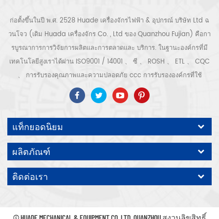
ก่อตั้งขึ้นในปี พ.ศ. 2528 Huade เครื่องจักรไฟฟ้า & อุปกรณ์ บริษัท Ltd ฉ
วนโจว (เดิม Huada เครื่องจักร Co. , Ltd ของ Quanzhou Fujian) คือกา
รบูรณาการการวิจัยการผลิตและการตลาดและ บริการ. ในฐานะองค์กรที่มี
เทคโนโลยีสูงเราได้ผ่าน ISO9001 / 14001 、 ซี 、 ROSH 、 ETL 、 CQC
、 การรับรองคุณภาพและความปลอดภัย ccc การรับรององค์กรที่ใช้
เทคโนโลยีขั้นสูง ฯลฯ ระบบและอุปกรณ์อัดอากาศ ได้แก่ แบบสกรู, ชนิดหอย
โข่ง, แบบไม่มีน้ำมัน, แบบเลื่อน, แบบลูกสูบ, เครื่องเป่า, ตัวกรอง, ท่อระบาย
น้ำ, พร้อมสายการผลิตเครื่องอัดอากาศที่สมบูรณ์ กว่า เครื่องอัดอากาศ 300
แท็กยอดนิยม
ชนิดสำหรับอุตสาหกรรม ผู้เชี่ยวชาญ. ของเรา บริษัท ได้สะสมมากกว่า
ประสบการณ์ 30 ปี จาก การหล่อชิ้นส่วนที่สำคัญที่สุดไปยังภาชนะรับแรงดัน
ผลิตภัณฑ์
มอเตอร์ไฟฟ้าการแปรรูปชิ้นส่วนและอุปกรณ์ที่มีความแม่นยำ การประกอบ.
นอกจากนี้ บริษัท ของเราได้พัฒนากระบวนการหลักของเซอร์โวมอเตอร์แม่
ติดต่อเรา
เหล็กถาวรและได้รับสิทธิบัตรทางเทคนิคที่เกี่ยวข้องเพื่อนำไปสู่การ
พัฒนาการอนุรักษ์พลังงานแห่งชาติและการปกป้องสิ่งแวดล้อม เทคโนโลยี
คาดหวังปั๊มลมแบรนด์ของเราเอง ODM / OEM คือ ยอมรับ.
© HUADE MECHANICAL & EQUIPMENT CO.,LTD..QUANZHOU สงวนลิขสิทธิ์