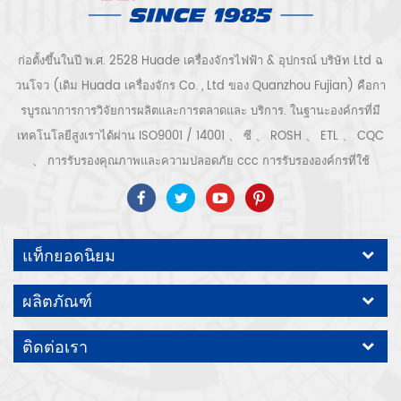
ก่อตั้งขึ้นในปี พ.ศ. 2528 Huade เครื่องจักรไฟฟ้า & อุปกรณ์ บริษัท Ltd ฉ
วนโจว (เดิม Huada เครื่องจักร Co. , Ltd ของ Quanzhou Fujian) คือกา
รบูรณาการการวิจัยการผลิตและการตลาดและ บริการ. ในฐานะองค์กรที่มี
เทคโนโลยีสูงเราได้ผ่าน ISO9001 / 14001 、 ซี 、 ROSH 、 ETL 、 CQC
、 การรับรองคุณภาพและความปลอดภัย ccc การรับรององค์กรที่ใช้
เทคโนโลยีขั้นสูง ฯลฯ ระบบและอุปกรณ์อัดอากาศ ได้แก่ แบบสกรู, ชนิดหอย
โข่ง, แบบไม่มีน้ำมัน, แบบเลื่อน, แบบลูกสูบ, เครื่องเป่า, ตัวกรอง, ท่อระบาย
น้ำ, พร้อมสายการผลิตเครื่องอัดอากาศที่สมบูรณ์ กว่า เครื่องอัดอากาศ 300
แท็กยอดนิยม
ชนิดสำหรับอุตสาหกรรม ผู้เชี่ยวชาญ. ของเรา บริษัท ได้สะสมมากกว่า
ประสบการณ์ 30 ปี จาก การหล่อชิ้นส่วนที่สำคัญที่สุดไปยังภาชนะรับแรงดัน
ผลิตภัณฑ์
มอเตอร์ไฟฟ้าการแปรรูปชิ้นส่วนและอุปกรณ์ที่มีความแม่นยำ การประกอบ.
นอกจากนี้ บริษัท ของเราได้พัฒนากระบวนการหลักของเซอร์โวมอเตอร์แม่
ติดต่อเรา
เหล็กถาวรและได้รับสิทธิบัตรทางเทคนิคที่เกี่ยวข้องเพื่อนำไปสู่การ
พัฒนาการอนุรักษ์พลังงานแห่งชาติและการปกป้องสิ่งแวดล้อม เทคโนโลยี